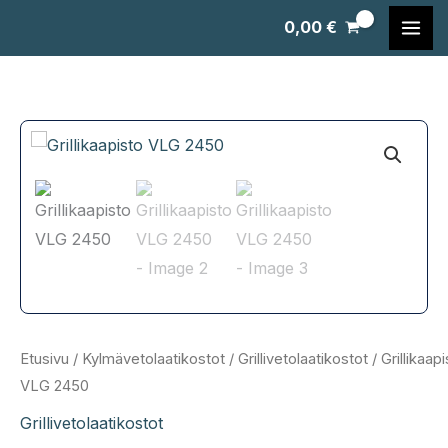
Siirry
0,00
€
sisältöön
Etusivu
/
Kylmävetolaatikostot
/
Grillivetolaatikostot
/ Grillikaap
VLG 2450
Grillivetolaatikostot