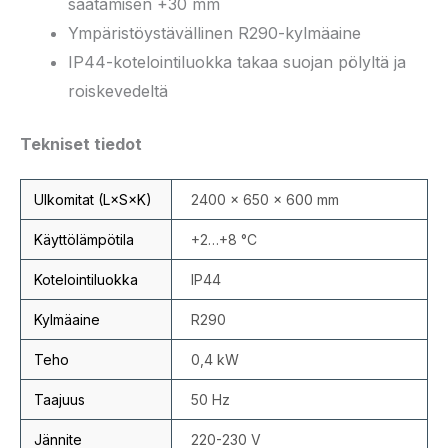
säätämisen +30 mm
Ympäristöystävällinen R290-kylmäaine
IP44-kotelointiluokka takaa suojan pölyltä ja
roiskevedeltä
Tekniset tiedot
Ulkomitat (L×S×K)
2400 × 650 × 600 mm
Käyttölämpötila
+2…+8 °C
Kotelointiluokka
IP44
Kylmäaine
R290
Teho
0,4 kW
Taajuus
50 Hz
Jännite
220-230 V