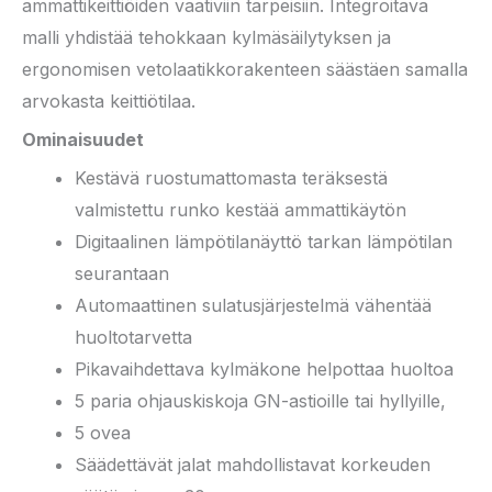
ammattikeittiöiden vaativiin tarpeisiin. Integroitava
malli yhdistää tehokkaan kylmäsäilytyksen ja
ergonomisen vetolaatikkorakenteen säästäen samalla
arvokasta keittiötilaa.
Ominaisuudet
Kestävä ruostumattomasta teräksestä
valmistettu runko kestää ammattikäytön
Digitaalinen lämpötilanäyttö tarkan lämpötilan
seurantaan
Automaattinen sulatusjärjestelmä vähentää
huoltotarvetta
Pikavaihdettava kylmäkone helpottaa huoltoa
5 paria ohjauskiskoja GN-astioille tai hyllyille,
5 ovea
Säädettävät jalat mahdollistavat korkeuden