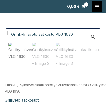
Siirry
0,00
€
sisältöön
Etusivu
/
Kylmävetolaatikostot
/
Grillivetolaatikostot
/ Grillikylm
VLG 1630
Grillivetolaatikostot