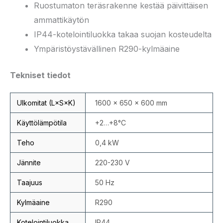
Ruostumaton teräsrakenne kestää päivittäisen
ammattikäytön
IP44-kotelointiluokka takaa suojan kosteudelta
Ympäristöystävällinen R290-kylmäaine
Tekniset tiedot
Ulkomitat (L×S×K)
1600 × 650 × 600 mm
Käyttölämpötila
+2…+8°C
Teho
0,4 kW
Jännite
220-230 V
Taajuus
50 Hz
Kylmäaine
R290
Kotelointiluokka
IP44