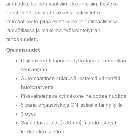
ammattikeittiöiden vaativiin olosuhteisiin. Kestävä
ruostumattomasta teräksestä valmistettu
vetolaatikosto pitää elintarvikkeet optimaalisessa
lämpötilassa ja maksimoi työskentelytilan
tehokkuuden.
Ominaisuudet
Digitaalinen lämpötilanäyttö tarkan lämpötilan
seurantaan
Automaattinen sulatusjärjestelmä vähentää
huoltotarvetta
Pikavaihdettava kylmäkone helpottaa huoltoa
5 paria ohjauskiskoja GN-astioille tai hyllyille
3 ovea
Säädettävät jalat (+30mm) mahdollistavat
korkeuden säädön