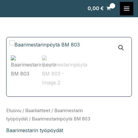
Siirry
0,00
€
sisältöön
Etusivu
/
Baarilaitteet
/
Baarimestarin
työpöydät
/ Baarimestarinpöytä BM 803
Baarimestarin työpöydät