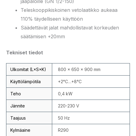
jääpaloille (GN 1/2-150)
Teleskooppikiskoinen vetolaatikko aukeaa
110% täydelliseen käyttöön
Säädettävät jalat mahdollistavat korkeuden
säätämisen +20mm
Tekniset tiedot
Ulkomitat (L×S×K)
800 × 650 × 900 mm
Käyttölämpötila
+2°C…+8°C
Teho
0,4 kW
Jännite
220-230 V
Taajuus
50 Hz
Kylmäaine
R290