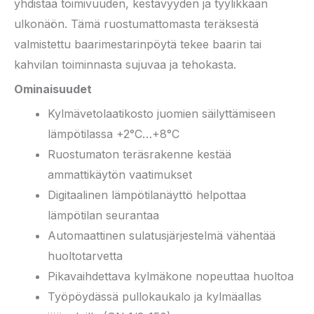
yhdistää toimivuuden, kestävyyden ja tyylikkään
ulkonäön. Tämä ruostumattomasta teräksestä
valmistettu baarimestarinpöytä tekee baarin tai
kahvilan toiminnasta sujuvaa ja tehokasta.
Ominaisuudet
Kylmävetolaatikosto juomien säilyttämiseen
lämpötilassa +2°C…+8°C
Ruostumaton teräsrakenne kestää
ammattikäytön vaatimukset
Digitaalinen lämpötilanäyttö helpottaa
lämpötilan seurantaa
Automaattinen sulatusjärjestelmä vähentää
huoltotarvetta
Pikavaihdettava kylmäkone nopeuttaa huoltoa
Työpöydässä pullokaukalo ja kylmäallas