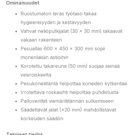
Ominaisuudet
Ruostumaton teräs työtaso takaa
hygieenisyyden ja kestävyyden
Vahvat neliöputkijalat (30 × 30 mm) takaavat
vakaan rakenteen
Pesuallas 600 × 450 × 300 mm sopii
monenlaisiin astioihin
Korotettu takareuna (50 mm) suojaa seinää
vesiroiskeelta
Pesukoneliitäntä helpottaa koneiden kytkentää
Irrotettava roskasihti helpottaa puhdistusta
Palloventtiili viemäriliitännän sulkemiseen
Säädettävät jalat (±20 mm) mahdollistavat
korkeuden säädön
Tekniset tiedot