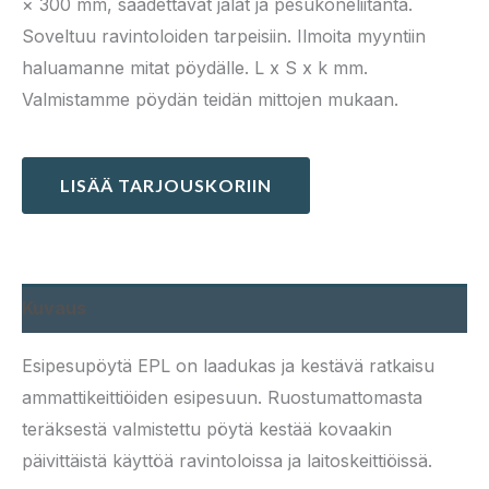
× 300 mm, säädettävät jalat ja pesukoneliitäntä.
Soveltuu ravintoloiden tarpeisiin. Ilmoita myyntiin
haluamanne mitat pöydälle. L x S x k mm.
Valmistamme pöydän teidän mittojen mukaan.
LISÄÄ TARJOUSKORIIN
Kuvaus
Esipesupöytä EPL on laadukas ja kestävä ratkaisu
ammattikeittiöiden esipesuun. Ruostumattomasta
teräksestä valmistettu pöytä kestää kovaakin
päivittäistä käyttöä ravintoloissa ja laitoskeittiöissä.