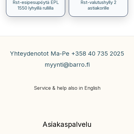
Rst-esipesupöytä EPL
Rst-valutushylly 2
1550 lyhyillä rullilla
astiakorille
Yhteydenotot Ma-Pe +358 40 735 2025
myynti@barro.fi
Service & help also in English
Asiakaspalvelu