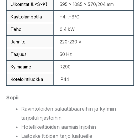
Ulkomitat (L×S×K)
595 × 1085 × 570/204 mm
Käyttölämpötila
+4…+8°C
Teho
0,4 kW
Jännite
220-230 V
Taajuus
50 Hz
Kylmäaine
R290
Kotelointiluokka
IP44
Sopii
Ravintoloiden salaattibaareihin ja kylmiin
tarjoilulinjastoihin
Hotellikeittiöiden aamiaislinjoihin
Laitoskeittiöiden tarjoilualueille