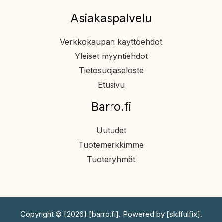
Asiakaspalvelu
Verkkokaupan käyttöehdot
Yleiset myyntiehdot
Tietosuojaseloste
Etusivu
Barro.fi
Uutudet
Tuotemerkkimme
Tuoteryhmät
Copyright © [2026] [barro.fi]. Powered by [skilfulfix].