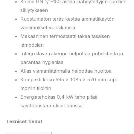
Kolme GN 1/1-150 astiaa jäähdytettyjen ruokien
säilytykseen
Ruostumaton teräs kestää ammattikäytön
vaatimukset vuosikausia
Mekaaninen termostaatti takaa tasaisen
lämpötilan
Integroitava rakenne helpottaa puhdistusta ja
parantaa hygieniaa
Allas viemäriliitännällä helpottaa huoltoa
Kompakti koko 595 × 1085 × 570 mm sopii
moniin tiloihin
Energiatehokas 0,4 kW teho pitää
käyttökustannukset kurissa
Tekniset tiedot