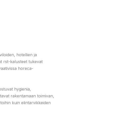
loiden, hotellien ja
ut rst-kalusteet tukevat
vaativissa horeca-
ostuvat hygienia,
uttavat rakentamaan toimivan,
stoihin kuin elintarvikkeiden