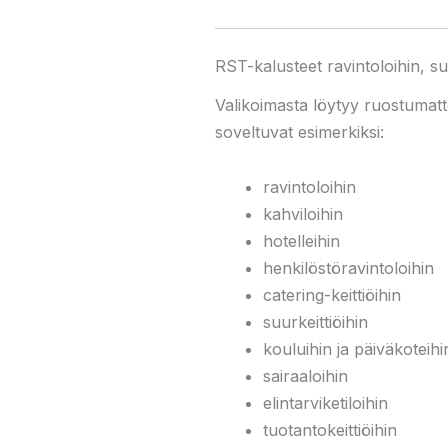
RST-kalusteet ravintoloihin, su
Valikoimasta löytyy ruostumattom
soveltuvat esimerkiksi:
ravintoloihin
kahviloihin
hotelleihin
henkilöstöravintoloihin
catering-keittiöihin
suurkeittiöihin
kouluihin ja päiväkoteihi
sairaaloihin
elintarviketiloihin
tuotantokeittiöihin