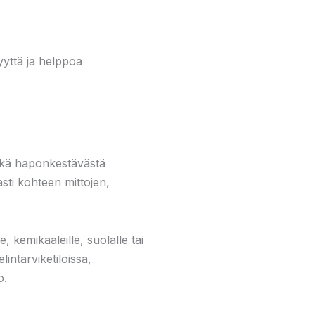
yyttä ja helppoa
sekä haponkestävästä
asti kohteen mittojen,
, kemikaaleille, suolalle tai
intarviketiloissa,
o.