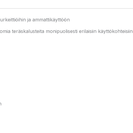
urkeittiöihin ja ammattikäyttöön
ia teräskalusteita monipuolisesti erilaisiin käyttökohteisiin 
n