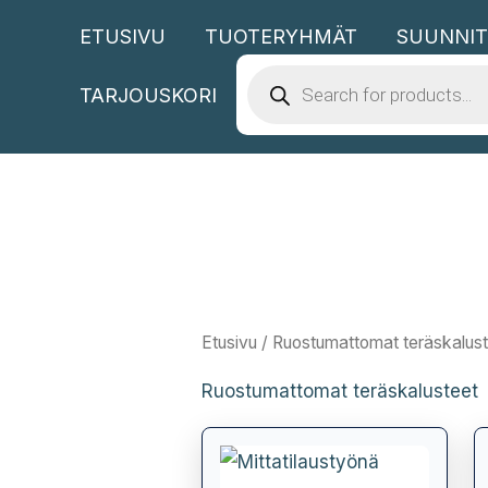
Siirry
ETUSIVU
TUOTERYHMÄT
SUUNNIT
sisältöön
PRODUCTS
SEARCH
TARJOUSKORI
Etusivu
/ Ruostumattomat teräskalus
Ruostumattomat teräskalusteet