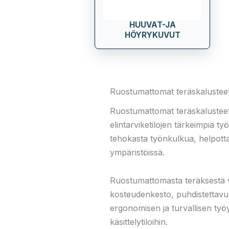
HUUVAT-JA
HÖYRYKUVUT
Ruostumattomat teräskalusteet 
Ruostumattomat teräskalusteet o
elintarviketilojen tärkeimpiä t
tehokasta työnkulkua, helpotta
ympäristöissä.
Ruostumattomasta teräksestä val
kosteudenkesto, puhdistettavuu
ergonomisen ja turvallisen työym
käsittelytiloihin.