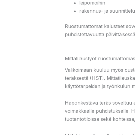
leipomoihin
rakennus- ja suunnittelu
Ruostumattomat kalusteet sovel
puhdistettavuutta päivittäises
Mittatilaustyöt ruostumattoma
Valikoimaan kuuluu myös custo
teräksestä (HST). Mittatilauskal
käyttötarpeiden ja työnkulun m
Haponkestävä teräs soveltuu erit
voimakkaalle puhdistukselle. HS
tuotantotiloissa sekä kohteissa