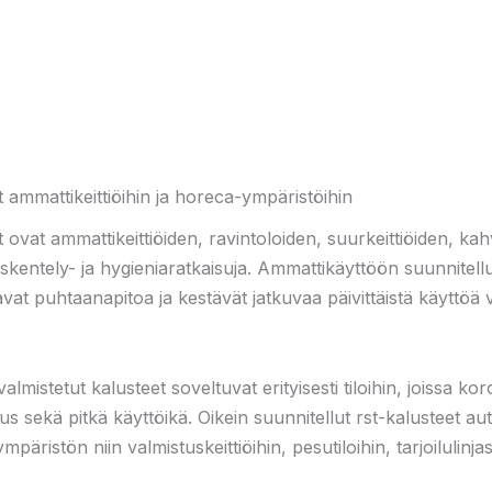
ammattikeittiöihin ja horeca-ympäristöihin
vat ammattikeittiöiden, ravintoloiden, suurkeittiöiden, kahvi
yöskentely- ja hygieniaratkaisuja. Ammattikäyttöön suunnitell
vat puhtaanapitoa ja kestävät jatkuvaa päivittäistä käyttöä 
mistetut kalusteet soveltuvat erityisesti tiloihin, joissa kor
s sekä pitkä käyttöikä. Oikein suunnitellut rst-kalusteet a
päristön niin valmistuskeittiöihin, pesutiloihin, tarjoilulinja