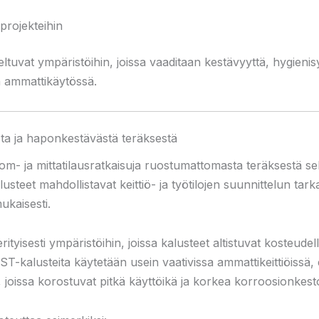
projekteihin
tuvat ympäristöihin, joissa vaaditaan kestävyyttä, hygienis
sä ammattikäytössä.
sta ja haponkestävästä teräksestä
m- ja mittatilausratkaisuja ruostumattomasta teräksestä 
usteet mahdollistavat keittiö- ja työtilojen suunnittelun tark
ukaisesti.
yisesti ympäristöihin, joissa kalusteet altistuvat kosteudelle
T-kalusteita käytetään usein vaativissa ammattikeittiöissä, el
, joissa korostuvat pitkä käyttöikä ja korkea korroosionkest