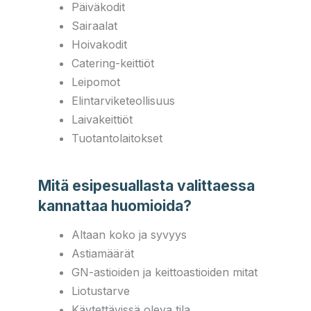
Päiväkodit
Sairaalat
Hoivakodit
Catering-keittiöt
Leipomot
Elintarviketeollisuus
Laivakeittiöt
Tuotantolaitokset
Mitä esipesuallasta valittaessa
kannattaa huomioida?
Altaan koko ja syvyys
Astiamäärät
GN-astioiden ja keittoastioiden mitat
Liotustarve
Käytettävissä oleva tila