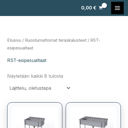
Siirry
0,00
€
sisältöön
Etusivu
/
Ruostumattomat teräskalusteet
/ RST-
esipesualtaat
RST-esipesualtaat
Näytetään kaikki 8 tulosta