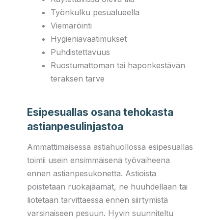
Työnkulku pesualueella
Viemäröinti
Hygieniavaatimukset
Puhdistettavuus
Ruostumattoman tai haponkestävän
teräksen tarve
Esipesuallas osana tehokasta
astianpesulinjastoa
Ammattimaisessa astiahuollossa esipesuallas
toimii usein ensimmäisenä työvaiheena
ennen astianpesukonetta. Astioista
poistetaan ruokajäämät, ne huuhdellaan tai
liotetaan tarvittaessa ennen siirtymistä
varsinaiseen pesuun. Hyvin suunniteltu