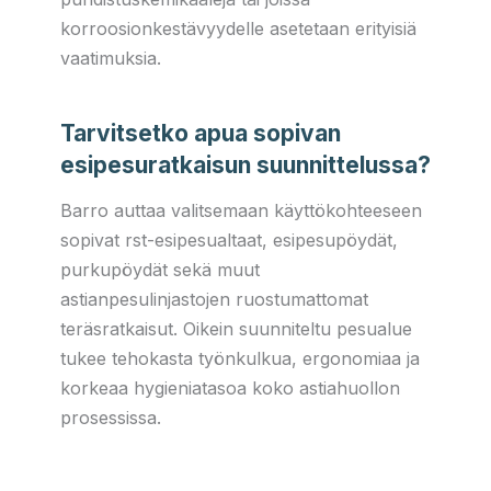
korroosionkestävyydelle asetetaan erityisiä
vaatimuksia.
Tarvitsetko apua sopivan
esipesuratkaisun suunnittelussa?
Barro auttaa valitsemaan käyttökohteeseen
sopivat rst-esipesualtaat, esipesupöydät,
purkupöydät sekä muut
astianpesulinjastojen ruostumattomat
teräsratkaisut. Oikein suunniteltu pesualue
tukee tehokasta työnkulkua, ergonomiaa ja
korkeaa hygieniatasoa koko astiahuollon
prosessissa.