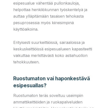
esipesualue vähentää pullonkauloja,
helpottaa henkilökunnan työskentelyä ja
auttaa ylläpitämään tasaisen tehokasta
pesuprosessia myös kiireisimpinä
käyttöaikoina.
Erityisesti suurkeittiöissä, sairaaloissa ja
keskuskeittiöissä esipesualueen kapasiteetti
vaikuttaa merkittävästi koko astiahuollon
tehokkuuteen.
Ruostumaton vai haponkestävä
esipesuallas?
Ruostumaton teräs soveltuu useimpiin
ammattikeittiöiden ja ruokapalveluiden