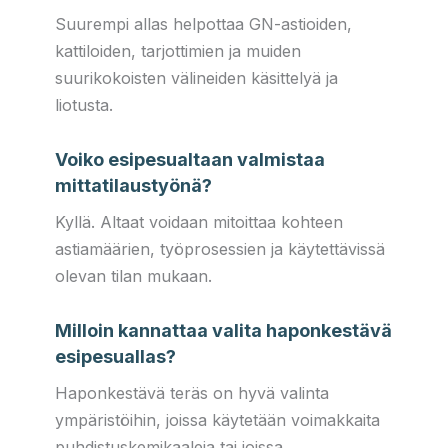
Suurempi allas helpottaa GN-astioiden,
kattiloiden, tarjottimien ja muiden
suurikokoisten välineiden käsittelyä ja
liotusta.
Voiko esipesualtaan valmistaa
mittatilaustyönä?
Kyllä. Altaat voidaan mitoittaa kohteen
astiamäärien, työprosessien ja käytettävissä
olevan tilan mukaan.
Milloin kannattaa valita haponkestävä
esipesuallas?
Haponkestävä teräs on hyvä valinta
ympäristöihin, joissa käytetään voimakkaita
puhdistuskemikaaleja tai joissa