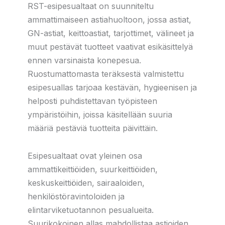
RST-esipesualtaat on suunniteltu
ammattimaiseen astiahuoltoon, jossa astiat,
GN-astiat, keittoastiat, tarjottimet, välineet ja
muut pestävät tuotteet vaativat esikäsittelyä
ennen varsinaista konepesua.
Ruostumattomasta teräksestä valmistettu
esipesuallas tarjoaa kestävän, hygieenisen ja
helposti puhdistettavan työpisteen
ympäristöihin, joissa käsitellään suuria
määriä pestäviä tuotteita päivittäin.
Esipesualtaat ovat yleinen osa
ammattikeittiöiden, suurkeittiöiden,
keskuskeittiöiden, sairaaloiden,
henkilöstöravintoloiden ja
elintarviketuotannon pesualueita.
Suurikokoinen allas mahdollistaa astioiden