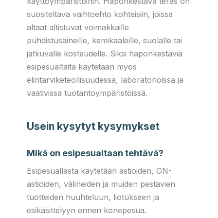
käyttöympäristöihin. Haponkestävä teräs on
suositeltava vaihtoehto kohteisiin, joissa
altaat altistuvat voimakkaille
puhdistusaineille, kemikaaleille, suolalle tai
jatkuvalle kosteudelle. Siksi haponkestäviä
esipesualtaita käytetään myös
elintarviketeollisuudessa, laboratorioissa ja
vaativissa tuotantoympäristöissä.
Usein kysytyt kysymykset
Mikä on esipesualtaan tehtävä?
Esipesuallasta käytetään astioiden, GN-
astioiden, välineiden ja muiden pestävien
tuotteiden huuhteluun, liotukseen ja
esikäsittelyyn ennen konepesua.