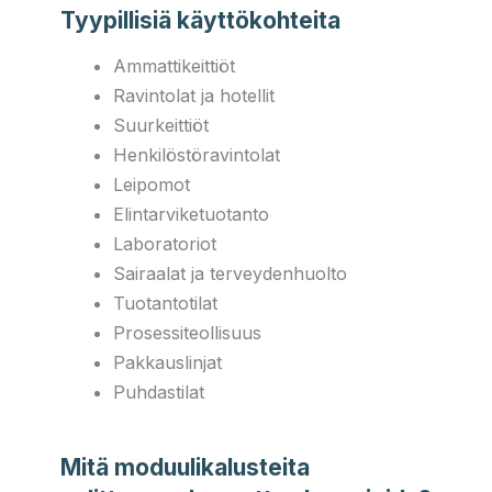
Tyypillisiä käyttökohteita
Ammattikeittiöt
Ravintolat ja hotellit
Suurkeittiöt
Henkilöstöravintolat
Leipomot
Elintarviketuotanto
Laboratoriot
Sairaalat ja terveydenhuolto
Tuotantotilat
Prosessiteollisuus
Pakkauslinjat
Puhdastilat
Mitä moduulikalusteita