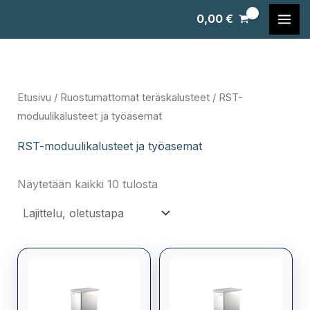
Siirry
0,00
€
sisältöön
Etusivu
/
Ruostumattomat teräskalusteet
/ RST-
moduulikalusteet ja työasemat
RST-moduulikalusteet ja työasemat
Näytetään kaikki 10 tulosta