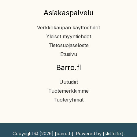
Asiakaspalvelu
Verkkokaupan käyttöehdot
Yleiset myyntiehdot
Tietosuojaseloste
Etusivu
Barro.fi
Uutudet
Tuotemerkkimme
Tuoteryhmät
Copyright © [2026] [barro.fi]. Powered by [skilfulfix].