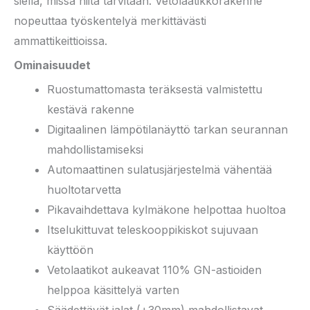
siellä, missä niitä tarvitaan. Vetolaatikkorakenne
nopeuttaa työskentelyä merkittävästi
ammattikeittioissa.
Ominaisuudet
Ruostumattomasta teräksestä valmistettu
kestävä rakenne
Digitaalinen lämpötilanäyttö tarkan seurannan
mahdollistamiseksi
Automaattinen sulatusjärjestelmä vähentää
huoltotarvetta
Pikavaihdettava kylmäkone helpottaa huoltoa
Itselukittuvat teleskooppikiskot sujuvaan
käyttöön
Vetolaatikot aukeavat 110% GN-astioiden
helppoa käsittelyä varten