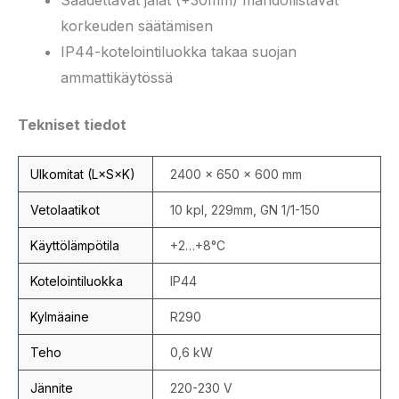
Säädettävät jalat (+30mm) mahdollistavat
korkeuden säätämisen
IP44-kotelointiluokka takaa suojan
ammattikäytössä
Tekniset tiedot
Ulkomitat (L×S×K)
2400 × 650 × 600 mm
Vetolaatikot
10 kpl, 229mm, GN 1/1-150
Käyttölämpötila
+2…+8°C
Kotelointiluokka
IP44
Kylmäaine
R290
Teho
0,6 kW
Jännite
220-230 V