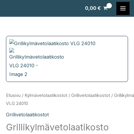
Siirry
0,00
€
sisältöön
Etusivu
/
Kylmävetolaatikostot
/
Grillivetolaatikostot
/ Grillikylm
VLG 24010
Grillivetolaatikostot
Grillikylmävetolaatikosto