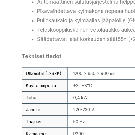
Automaattinen sulatusjärjestelmä helpp
Pikavaihdettava kylmäkone nopeaa huol
Pullokaukalo ja kylmäallas jääpaloille (GN
Teleskooppikiskoinen vetolaatikko auke
Säädettävät jalat korkeuden säätöön (
Tekniset tiedot
Ulkomitat (L×S×K)
1200 × 650 × 900 mm
Käyttölämpötila
+2…+8°C
Teho
0,4 kW
Jännite
220-230 V
Taajuus
50 Hz
Kylmäaine
R290