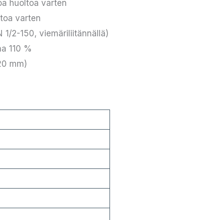
oa huoltoa varten
toa varten
 1/2-150, viemäriliitännällä)
aa 110 %
+20 mm)