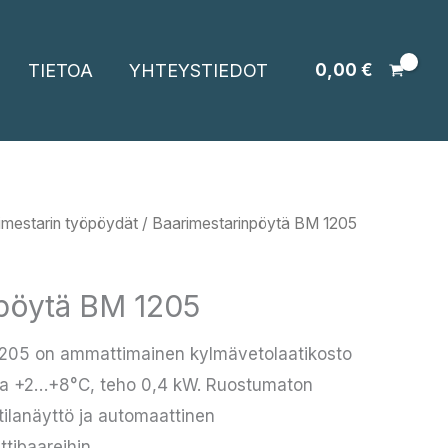
TIETOA
YHTEYSTIEDOT
0,00
€
imestarin työpöydät
/ Baarimestarinpöytä BM 1205
pöytä BM 1205
1205 on ammattimainen kylmävetolaatikosto
ila +2…+8°C, teho 0,4 kW. Ruostumaton
tilanäyttö ja automaattinen
tibaareihin.