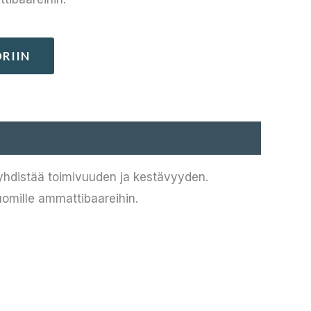
RIIN
yhdistää toimivuuden ja kestävyyden.
uomille ammattibaareihin.