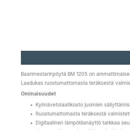
Kuvaus
Baarimestarinpöytä BM 1205 on ammattimaiseen
Laadukas ruostumattomasta teräksestä valmiste
Ominaisuudet
Kylmävetolaatikosto juomien säilyttäm
Ruostumattomasta teräksestä valmistet
Digitaalinen lämpötilanäyttö tarkkaa se