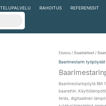
TELUPALVELU
RAHOITUS
REFERENSSIT
Etusivu
/
Baarilaitteet
/
Baar
Baarimestarin työpöydät
Baarimestarin
Baarimestarinpöytä BM 
baareihin. Käyttölämpöt
teräs, digitaalinen lämpö
sulatusjärjestelmä ammat