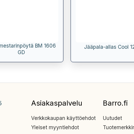
mestarinpöytä BM 1606
Jääpala-allas Cool 
GD
Asiakaspalvelu
Barro.fi
5
Verkkokaupan käyttöehdot
Uutudet
Yleiset myyntiehdot
Tuotemerkk