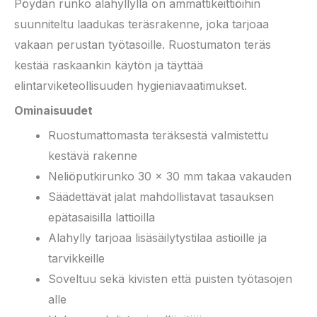
Pöydän runko alahyllyllä on ammattikeittiöihin
suunniteltu laadukas teräsrakenne, joka tarjoaa
vakaan perustan työtasoille. Ruostumaton teräs
kestää raskaankin käytön ja täyttää
elintarviketeollisuuden hygieniavaatimukset.
Ominaisuudet
Ruostumattomasta teräksestä valmistettu
kestävä rakenne
Neliöputkirunko 30 × 30 mm takaa vakauden
Säädettävät jalat mahdollistavat tasauksen
epätasaisilla lattioilla
Alahylly tarjoaa lisäsäilytystilaa astioille ja
tarvikkeille
Soveltuu sekä kivisten että puisten työtasojen
alle