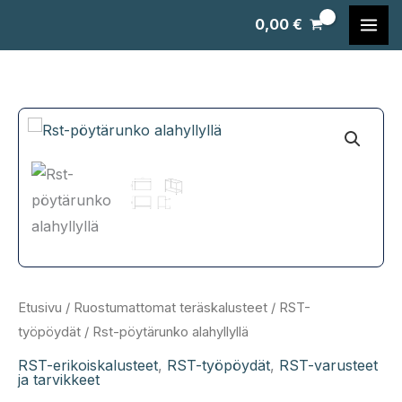
Siirry
0,00
€
sisältöön
Etusivu
/
Ruostumattomat teräskalusteet
/
RST-
työpöydät
/ Rst-pöytärunko alahyllyllä
RST-erikoiskalusteet
,
RST-työpöydät
,
RST-varusteet
ja tarvikkeet