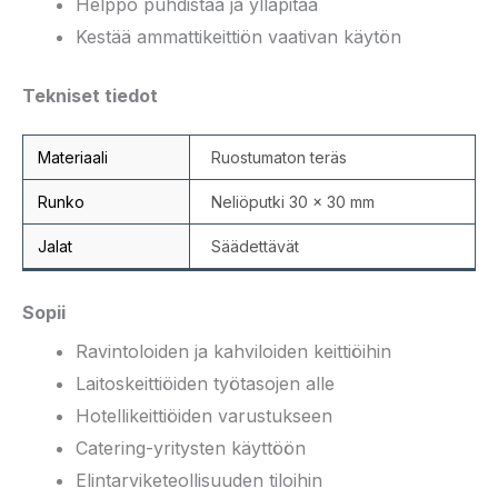
Helppo puhdistaa ja ylläpitää
Kestää ammattikeittiön vaativan käytön
Tekniset tiedot
Materiaali
Ruostumaton teräs
Runko
Neliöputki 30 × 30 mm
Jalat
Säädettävät
Sopii
Ravintoloiden ja kahviloiden keittiöihin
Laitoskeittiöiden työtasojen alle
Hotellikeittiöiden varustukseen
Catering-yritysten käyttöön
Elintarviketeollisuuden tiloihin