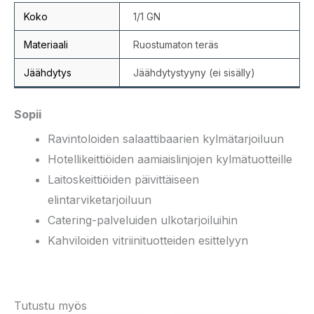
Koko
1/1 GN
Materiaali
Ruostumaton teräs
Jäähdytys
Jäähdytystyyny (ei sisälly)
Sopii
Ravintoloiden salaattibaarien kylmätarjoiluun
Hotellikeittiöiden aamiaislinjojen kylmätuotteille
Laitoskeittiöiden päivittäiseen
elintarviketarjoiluun
Catering-palveluiden ulkotarjoiluihin
Kahviloiden vitriinituotteiden esittelyyn
Tutustu myös