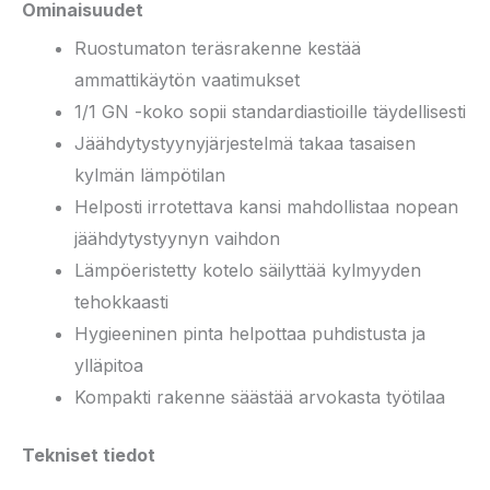
Ominaisuudet
Ruostumaton teräsrakenne kestää
ammattikäytön vaatimukset
1/1 GN -koko sopii standardiastioille täydellisesti
Jäähdytystyynyjärjestelmä takaa tasaisen
kylmän lämpötilan
Helposti irrotettava kansi mahdollistaa nopean
jäähdytystyynyn vaihdon
Lämpöeristetty kotelo säilyttää kylmyyden
tehokkaasti
Hygieeninen pinta helpottaa puhdistusta ja
ylläpitoa
Kompakti rakenne säästää arvokasta työtilaa
Tekniset tiedot