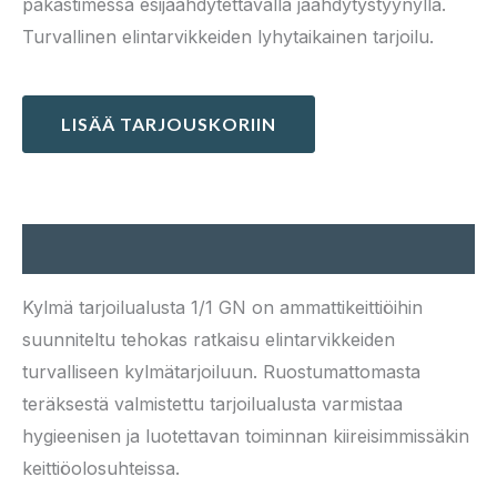
pakastimessa esijäähdytettävällä jäähdytystyynyllä.
Turvallinen elintarvikkeiden lyhytaikainen tarjoilu.
LISÄÄ TARJOUSKORIIN
Kuvaus
Kylmä tarjoilualusta 1/1 GN on ammattikeittiöihin
suunniteltu tehokas ratkaisu elintarvikkeiden
turvalliseen kylmätarjoiluun. Ruostumattomasta
teräksestä valmistettu tarjoilualusta varmistaa
hygieenisen ja luotettavan toiminnan kiireisimmissäkin
keittiöolosuhteissa.