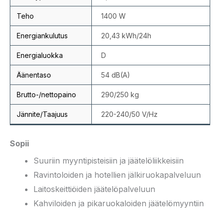
Teho
1400 W
Energiankulutus
20,43 kWh/24h
Energialuokka
D
Äänentaso
54 dB(A)
Brutto-/nettopaino
290/250 kg
Jännite/Taajuus
220-240/50 V/Hz
Sopii
Suuriin myyntipisteisiin ja jäätelöliikkeisiin
Ravintoloiden ja hotellien jälkiruokapalveluun
Laitoskeittiöiden jäätelöpalveluun
Kahviloiden ja pikaruokaloiden jäätelömyyntiin