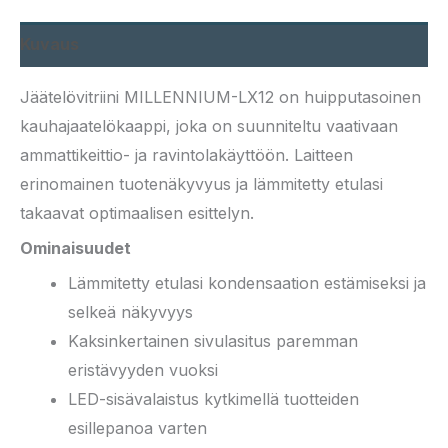
Kuvaus
Jäätelövitriini MILLENNIUM-LX12 on huipputasoinen
kauhajaatelökaappi, joka on suunniteltu vaativaan
ammattikeittio- ja ravintolakäyttöön. Laitteen
erinomainen tuotenäkyvyus ja lämmitetty etulasi
takaavat optimaalisen esittelyn.
Ominaisuudet
Lämmitetty etulasi kondensaation estämiseksi ja
selkeä näkyvyys
Kaksinkertainen sivulasitus paremman
eristävyyden vuoksi
LED-sisävalaistus kytkimellä tuotteiden
esillepanoa varten