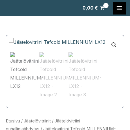
Siirry
0,00
€
sisältöön
Etusivu
/
Jäätelövitriinit
/
Jäätelövitriini
puhallinjäähdytys
/ Jäätelövitriini Tefcold MILLENNIUM-