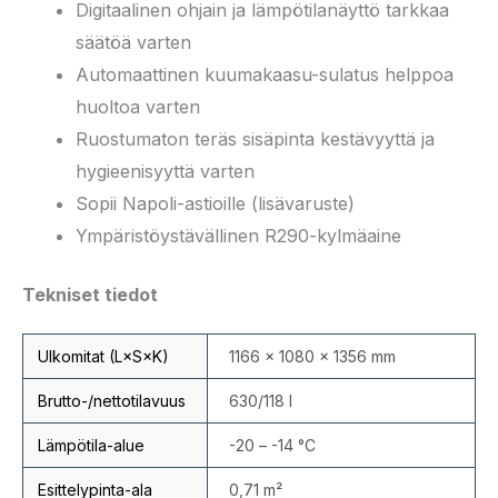
Digitaalinen ohjain ja lämpötilanäyttö tarkkaa
säätöä varten
Automaattinen kuumakaasu-sulatus helppoa
huoltoa varten
Ruostumaton teräs sisäpinta kestävyyttä ja
hygieenisyyttä varten
Sopii Napoli-astioille (lisävaruste)
Ympäristöystävällinen R290-kylmäaine
Tekniset tiedot
Ulkomitat (L×S×K)
1166 × 1080 × 1356 mm
Brutto-/nettotilavuus
630/118 l
Lämpötila-alue
-20 – -14 °C
Esittelypinta-ala
0,71 m²