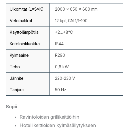
Ulkomitat (L×S×K)
2000 × 650 × 600 mm
Vetolaatikot
12 kpl, GN 1/1-100
Käyttölämpötila
+2…+8°C
Kotelointiluokka
IP44
Kylmäaine
R290
Teho
0,6 kW
Jännite
220-230 V
Taajuus
50 Hz
Sopii
Ravintoloiden grillikeittiöihin
Hotellikeittiöiden kylmäsäilytykseen