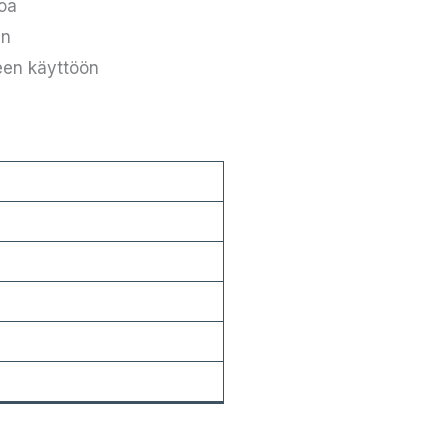
toa
en
een käyttöön