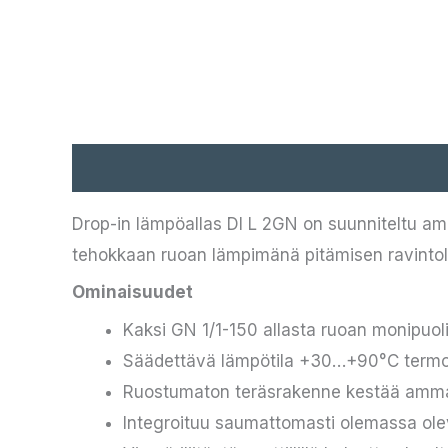
Kuvaus
Drop-in lämpöallas DI L 2GN on suunniteltu amm
tehokkaan ruoan lämpimänä pitämisen ravintoloi
Ominaisuudet
Kaksi GN 1/1-150 allasta ruoan monipuoli
Säädettävä lämpötila +30…+90°C termos
Ruostumaton teräsrakenne kestää amma
Integroituu saumattomasti olemassa olevi