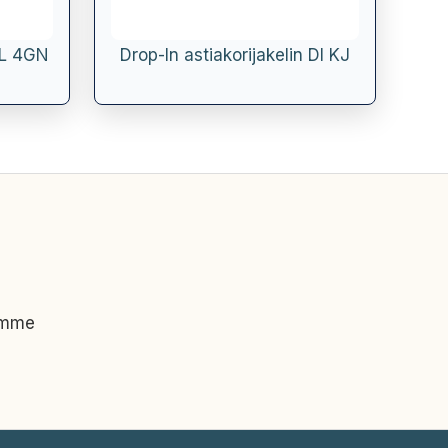
 L 4GN
Drop-In astiakorijakelin DI KJ
imme