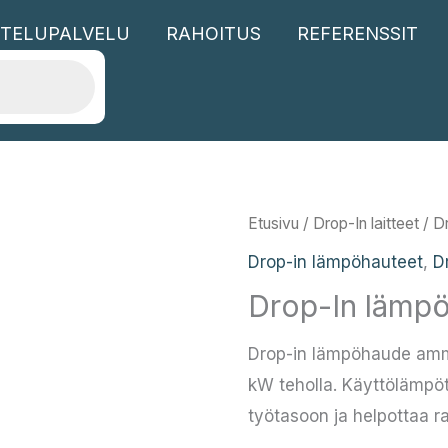
TELUPALVELU
RAHOITUS
REFERENSSIT
Etusivu
/
Drop-In laitteet
/
D
Drop-in lämpöhauteet
,
D
Drop-In lämp
Drop-in lämpöhaude ammatt
kW teholla. Käyttölämpöt
työtasoon ja helpottaa ra