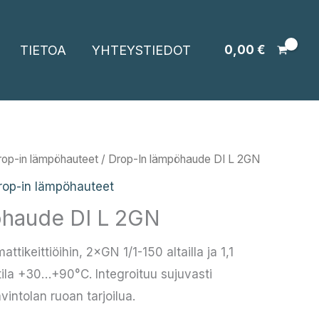
TIETOA
YHTEYSTIEDOT
0,00
€
rop-in lämpöhauteet
/ Drop-In lämpöhaude DI L 2GN
rop-in lämpöhauteet
öhaude DI L 2GN
ikeittiöihin, 2×GN 1/1-150 altailla ja 1,1
ila +30…+90°C. Integroituu sujuvasti
vintolan ruoan tarjoilua.