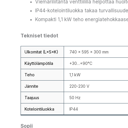
Viemäriliitäntä venttiilillä helpottaa huol
IP44-kotelointiluokka takaa turvallisuud
Kompakti 1,1 kW teho energiatehokkaas
Tekniset tiedot
Ulkomitat (L×S×K)
740 × 595 × 300 mm
Käyttölämpötila
+30…+90°C
Teho
1,1 kW
Jännite
220-230 V
Taajuus
50 Hz
Kotelointiluokka
IP44
Sopii