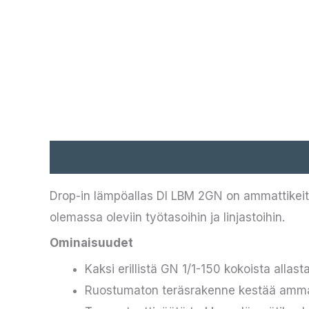
Kuvaus
Drop-in lämpöallas DI LBM 2GN on ammattikeitt
olemassa oleviin työtasoihin ja linjastoihin.
Ominaisuudet
Kaksi erillistä GN 1/1-150 kokoista allas
Ruostumaton teräsrakenne kestää amma