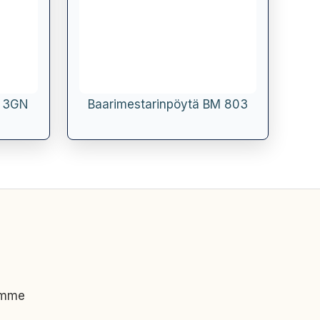
o 3GN
Baarimestarinpöytä BM 803
imme