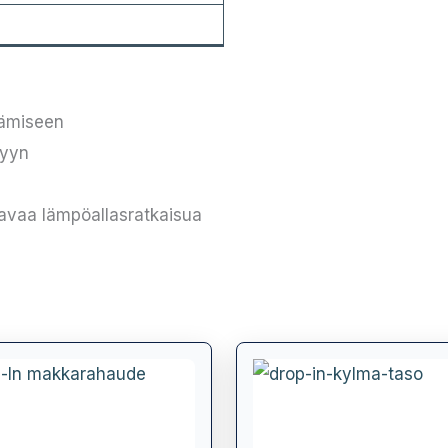
tämiseen
lyyn
stavaa lämpöallasratkaisua