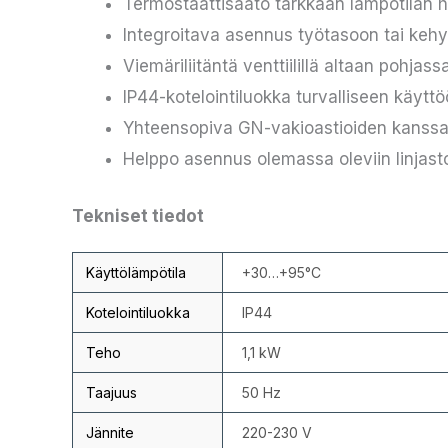
Termostaattisäätö tarkkaan lämpötilan 
Integroitava asennus työtasoon tai keh
Viemäriliitäntä venttiilillä altaan pohjass
IP44-kotelointiluokka turvalliseen käytt
Yhteensopiva GN-vakioastioiden kanss
Helppo asennus olemassa oleviin linjast
Tekniset tiedot
Käyttölämpötila
+30…+95°C
Kotelointiluokka
IP44
Teho
1,1 kW
Taajuus
50 Hz
Jännite
220-230 V