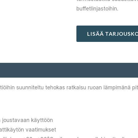
buffetlinjastoihin.
LISÄÄ TARJOUSKO
iöihin suunniteltu tehokas ratkaisu ruoan lämpimänä pi
ta joustavaan käyttöön
ttikäytön vaatimukset