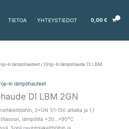
TIETOA
YHTEYSTIEDOT
0,00
€
rop-in lämpöhauteet
/ Drop-In lämpöhaude DI LBM
rop-in lämpöhauteet
öhaude DI LBM 2GN
ikeittiöihin, 2×GN 1/1-150 altailla ja 1,1
 työtasoon, lämpötila +30…+90°C
sä. Sopii ravintolakeittiöihin ja