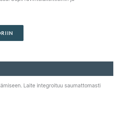
RIIN
tämiseen. Laite integroituu saumattomasti