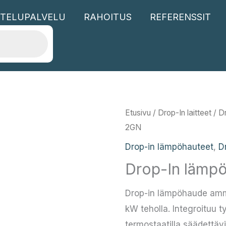
TELUPALVELU
RAHOITUS
REFERENSSIT
Etusivu
/
Drop-In laitteet
/
D
2GN
Drop-in lämpöhauteet
,
D
Drop-In lämp
Drop-in lämpöhaude ammatt
kW teholla. Integroituu
termostaatilla säädettävis