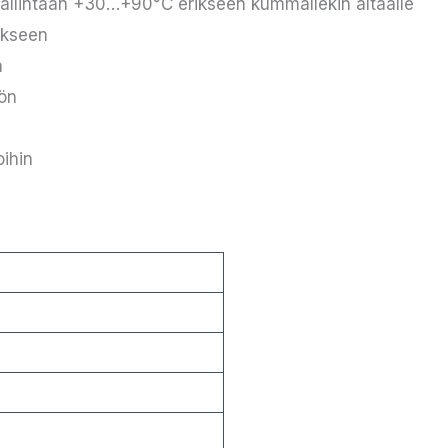
hallintaan +30…+90°C erikseen kummallekin altaalle
ykseen
a
öön
a
oihin