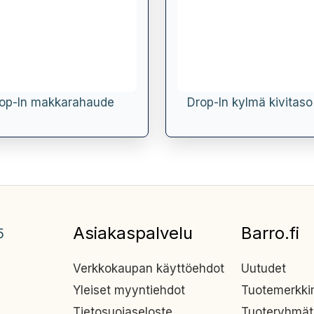
op-In makkarahaude
Drop-In kylmä kivitas
Asiakaspalvelu
Barro.fi
5
Verkkokaupan käyttöehdot
Uutudet
Yleiset myyntiehdot
Tuotemerkk
Tietosuojaseloste
Tuoteryhmät