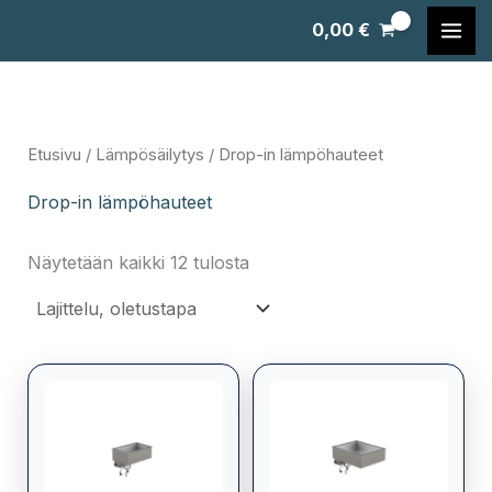
Siirry
0,00
€
sisältöön
Etusivu
/
Lämpösäilytys
/ Drop-in lämpöhauteet
Drop-in lämpöhauteet
Näytetään kaikki 12 tulosta