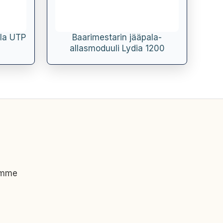
lla UTP
Baarimestarin jääpala-
allasmoduuli Lydia 1200
imme