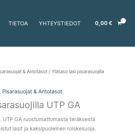
TIETOA
YHTEYSTIEDOT
0,00
€
sarasuojat & Antotasot
/ Ylätaso lasi pisarasuojilla
,
Pisarasuojat & Antotasot
isarasuojilla UTP GA
lla. UTP GA ruostumattomasta teräksestä
istut lasit ja kaksipuoleinen roiskesuoja.