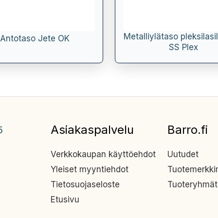
Metalliylätaso pleksilasi
Antotaso Jete OK
SS Plex
Asiakaspalvelu
Barro.fi
5
Verkkokaupan käyttöehdot
Uutudet
Yleiset myyntiehdot
Tuotemerkk
Tietosuojaseloste
Tuoteryhmät
Etusivu