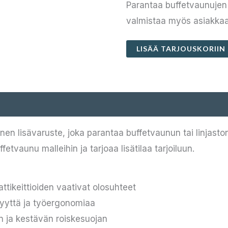
Parantaa buffetvaunujen 
valmistaa myös asiakkaa
LISÄÄ TARJOUSKORIIN
linen lisävaruste, joka parantaa buffetvaunun tai linjas
fetvaunu malleihin ja tarjoaa lisätilaa tarjoiluun.
ikeittioiden vaativat olosuhteet
vyyttä ja työergonomiaa
en ja kestävän roiskesuojan