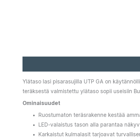
Kuvaus
Ylätaso lasi pisarasujilla UTP GA on käytännöl
teräksestä valmistettu ylätaso sopii useisiin Buf
Ominaisuudet
Ruostumaton teräsrakenne kestää ammatt
LED-valaistus tason alla parantaa näky
Karkaistut kulmalasit tarjoavat turvallis