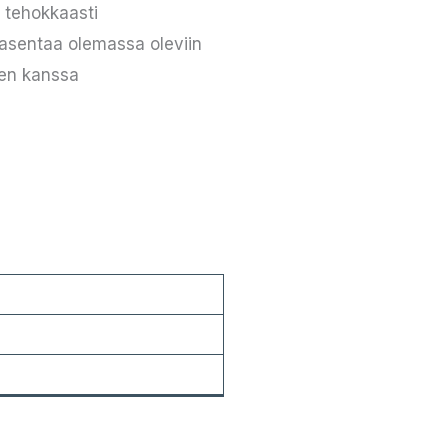
 tehokkaasti
kiasentaa olemassa oleviin
ien kanssa