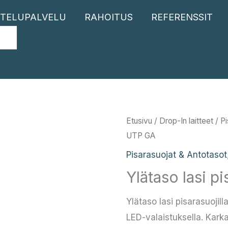
TELUPALVELU
RAHOITUS
REFERENSSIT
Etusivu
/
Drop-In laitteet
/
Pi
UTP GA
Pisarasuojat & Antotasot
Ylätaso lasi p
Ylätaso lasi pisarasuoji
LED-valaistuksella. Karka