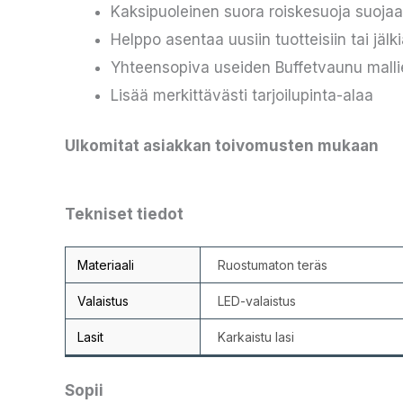
Kaksipuoleinen suora roiskesuoja suojaa
Helppo asentaa uusiin tuotteisiin tai jäl
Yhteensopiva useiden Buffetvaunu mall
Lisää merkittävästi tarjoilupinta-alaa
Ulkomitat asiakkan toivomusten mukaan
Tekniset tiedot
Materiaali
Ruostumaton teräs
Valaistus
LED-valaistus
Lasit
Karkaistu lasi
Sopii