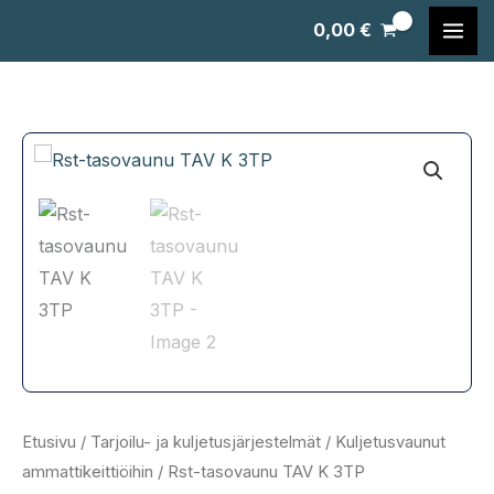
Siirry
0,00
€
sisältöön
Etusivu
/
Tarjoilu- ja kuljetusjärjestelmät
/
Kuljetusvaunut
ammattikeittiöihin
/ Rst-tasovaunu TAV K 3TP