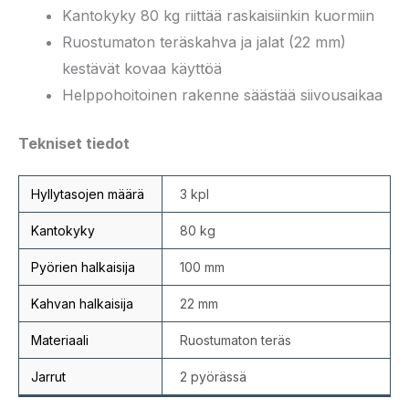
Kantokyky 80 kg riittää raskaisiinkin kuormiin
Ruostumaton teräskahva ja jalat (22 mm)
kestävät kovaa käyttöä
Helppohoitoinen rakenne säästää siivousaikaa
Tekniset tiedot
Hyllytasojen määrä
3 kpl
Kantokyky
80 kg
Pyörien halkaisija
100 mm
Kahvan halkaisija
22 mm
Materiaali
Ruostumaton teräs
Jarrut
2 pyörässä