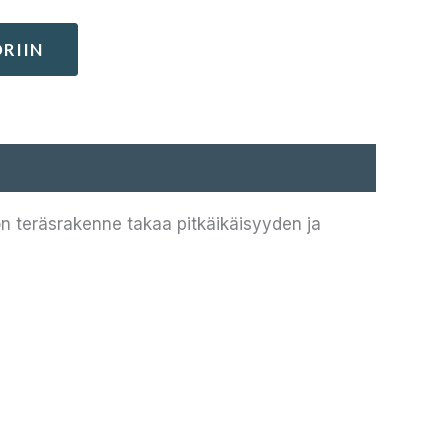
RIIN
ton teräsrakenne takaa pitkäikäisyyden ja