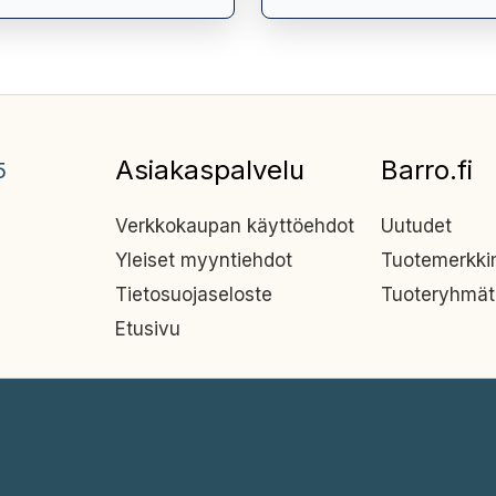
Asiakaspalvelu
Barro.fi
5
Verkkokaupan käyttöehdot
Uutudet
Yleiset myyntiehdot
Tuotemerkk
Tietosuojaseloste
Tuoteryhmät
Etusivu