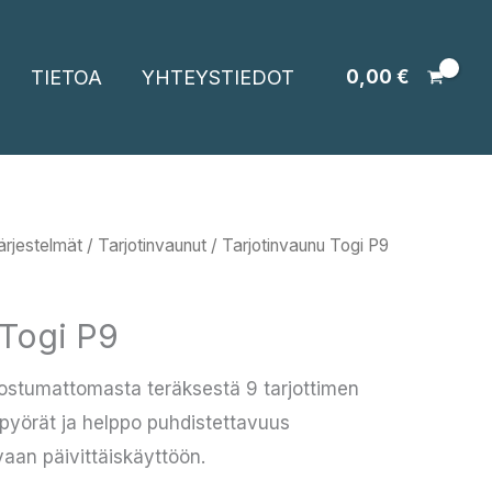
TIETOA
YHTEYSTIEDOT
0,00
€
järjestelmät
/
Tarjotinvaunut
/ Tarjotinvaunu Togi P9
 Togi P9
uostumattomasta teräksestä 9 tarjottimen
et pyörät ja helppo puhdistettavuus
vaan päivittäiskäyttöön.