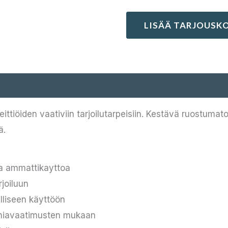
LISÄÄ TARJOUSKO
ittiöiden vaativiin tarjoilutarpeisiin. Kestävä ruostuma
ä.
a ammattikayttoa
rjoiluun
alliseen käyttöön
eniavaatimusten mukaan