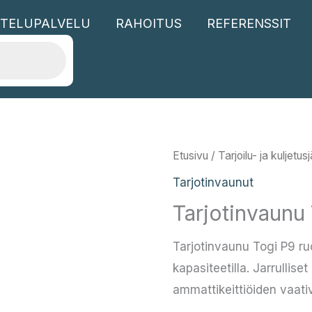
TELUPALVELU
RAHOITUS
REFERENSSIT
Etusivu
/
Tarjoilu- ja kuljetus
Tarjotinvaunut
Tarjotinvaunu
Tarjotinvaunu Togi P9 r
kapasiteetilla. Jarrullis
ammattikeittiöiden vaati