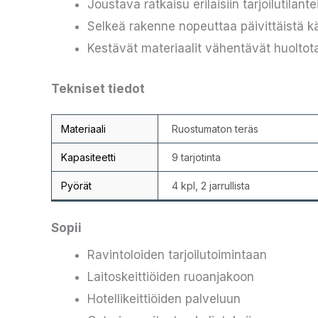
Joustava ratkaisu erilaisiin tarjoilutilante
Selkeä rakenne nopeuttaa päivittäistä k
Kestävät materiaalit vähentävät huoltot
Tekniset tiedot
Materiaali
Ruostumaton teräs
Kapasiteetti
9 tarjotinta
Pyörät
4 kpl, 2 jarrullista
Sopii
Ravintoloiden tarjoilutoimintaan
Laitoskeittiöiden ruoanjakoon
Hotellikeittiöiden palveluun