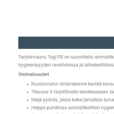
Kuvaus
Tarjotinvaunu Togi P9 on suunniteltu ammattike
hygieenisyyden ravintoloissa ja laitoskeittiöiss
Ominaisuudet
Ruostumaton teräsrakenne kestää kova
Tilavuus 9 tarjottimelle tehokkaaseen ta
Neljä pyörää, joista kaksi jarrullista turv
Helppo puhdistaa ammattikeittiön hygi