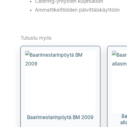
Catering-yritysten kuljetuksiin
Ammattikeittiöiden päivittäiskäyttöön
Tutustu myös
Ba
Baarimestarinpöytä BM 2009
al