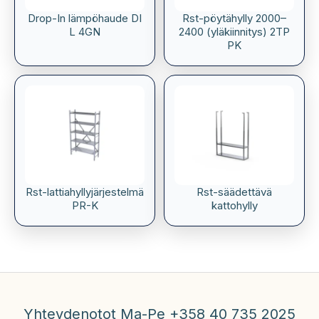
Drop-In lämpöhaude DI
Rst-pöytähylly 2000–
L 4GN
2400 (yläkiinnitys) 2TP
PK
Rst-lattiahyllyjärjestelmä
Rst-säädettävä
PR-K
kattohylly
Yhteydenotot Ma-Pe +358 40 735 2025