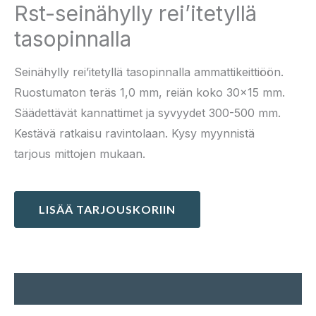
Rst-seinähylly rei’itetyllä
tasopinnalla
Seinähylly rei’itetyllä tasopinnalla ammattikeittiöön.
Ruostumaton teräs 1,0 mm, reiän koko 30×15 mm.
Säädettävät kannattimet ja syvyydet 300-500 mm.
Kestävä ratkaisu ravintolaan. Kysy myynnistä
tarjous mittojen mukaan.
LISÄÄ TARJOUSKORIIN
Kuvaus