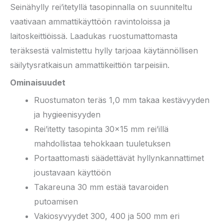
Seinähylly rei’itetyllä tasopinnalla on suunniteltu
vaativaan ammattikäyttöön ravintoloissa ja
laitoskeittiöissä. Laadukas ruostumattomasta
teräksestä valmistettu hylly tarjoaa käytännöllisen
säilytysratkaisun ammattikeittiön tarpeisiin.
Ominaisuudet
Ruostumaton teräs 1,0 mm takaa kestävyyden
ja hygieenisyyden
Rei’itetty tasopinta 30×15 mm rei’illä
mahdollistaa tehokkaan tuuletuksen
Portaattomasti säädettävät hyllynkannattimet
joustavaan käyttöön
Takareuna 30 mm estää tavaroiden
putoamisen
Vakiosyvyydet 300, 400 ja 500 mm eri