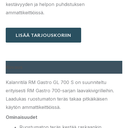
kestävyyden ja helpon puhdistuksen
ammattikeittiöissä.
LISÄÄ TARJOUSKORIIN
Kuvaus
Kalanritilä RM Gastro GL 700 S on suunniteltu
erityisesti RM Gastro 700-sarjan laavakivigrilleihin.
Laadukas ruostumaton teräs takaa pitkäikäisen
käytön ammattikeittiöissä.
Ominaisuudet
Ruostumaton teräs kestää raskaankin