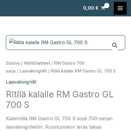
Siirry
0,00
€
sisältöön
Etusivu
/
Keittiölaitteet
/
RM Gastro 700
sarja
/
Laavakivigrillit
/ Ritilä kalalle RM Gastro GL 700 S
Laavakivigrillit
Ritilä kalalle RM Gastro GL
700 S
Kalanritilä RM Gastro GL 700 S sopii 700-sarjan
laavakivigrilleihin. Ruostumaton teräs takaa