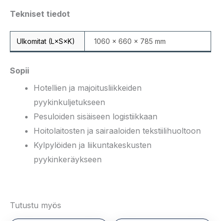
Tekniset tiedot
Ulkomitat (L×S×K)
1060 × 660 × 785 mm
Sopii
Hotellien ja majoitusliikkeiden
pyykinkuljetukseen
Pesuloiden sisäiseen logistiikkaan
Hoitolaitosten ja sairaaloiden tekstiilihuoltoon
Kylpylöiden ja liikuntakeskusten
pyykinkeräykseen
Tutustu myös