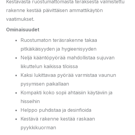
Kestävästä ruostumattomasta teräksestä valmistettu
rakenne kestää päivittäisen ammattikäytön
vaatimukset.
Ominaisuudet
Ruostumaton teräsrakenne takaa
pitkäikäisyyden ja hygieenisyyden
Neljä kääntöpyörää mahdollistaa sujuvan
liikuttelun kaikissa tiloissa
Kaksi lukittavaa pyörää varmistaa vaunun
pysymisen paikallaan
Kompakti koko sopii ahtaisiin käytäviin ja
hisseihin
Helppo puhdistaa ja desinfioida
Kestävä rakenne kestää raskaan
pyykkikuorman