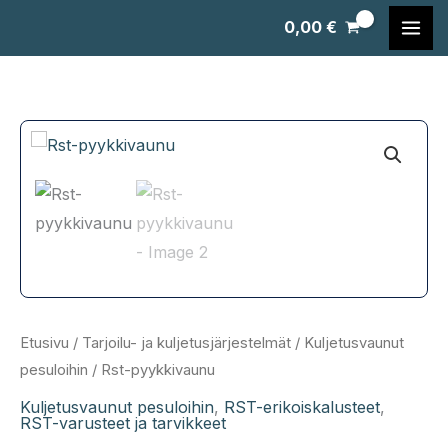
Siirry
0,00
€
sisältöön
Etusivu
/
Tarjoilu- ja kuljetusjärjestelmät
/
Kuljetusvaunut
pesuloihin
/ Rst-pyykkivaunu
Kuljetusvaunut pesuloihin
,
RST-erikoiskalusteet
,
RST-varusteet ja tarvikkeet