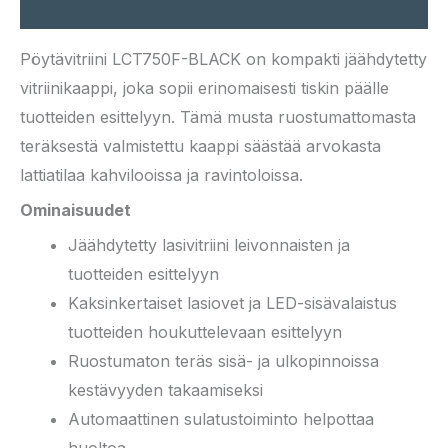
Kuvaus
Pöytävitriini LCT750F-BLACK on kompakti jäähdytetty
vitriinikaappi, joka sopii erinomaisesti tiskin päälle
tuotteiden esittelyyn. Tämä musta ruostumattomasta
teräksestä valmistettu kaappi säästää arvokasta
lattiatilaa kahvilooissa ja ravintoloissa.
Ominaisuudet
Jäähdytetty lasivitriini leivonnaisten ja
tuotteiden esittelyyn
Kaksinkertaiset lasiovet ja LED-sisävalaistus
tuotteiden houkuttelevaan esittelyyn
Ruostumaton teräs sisä- ja ulkopinnoissa
kestävyyden takaamiseksi
Automaattinen sulatustoiminto helpottaa