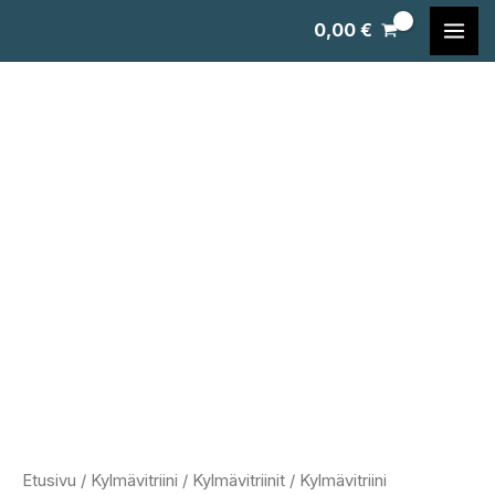
Siirry
0,00
€
sisältöön
Etusivu
/
Kylmävitriini
/
Kylmävitriinit
/ Kylmävitriini