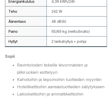
Energiankulutus
4,39 kWh/24h
Teho
242 W
Äänentaso
48 dB(A)
Paino
65/89 kg (netto/brutto)
Hyllyt
2 lankahyllyä + pohja
Sopii
Ravintoloiden tiskeille leivonnaisten ja
jälkiruokien esittelyyn
Kahviloihin ja leipomoihin tuotteiden myyntiin
Hotellikeittioihin aamiaistuotteiden säilytykseen
Laitoskeittioihin ja ammattikeittioihin