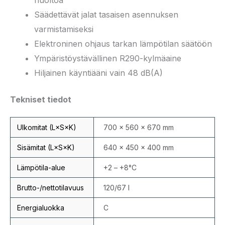
huoltoa
Säädettävät jalat tasaisen asennuksen
varmistamiseksi
Elektroninen ohjaus tarkan lämpötilan säätöön
Ympäristöystävällinen R290-kylmäaine
Hiljainen käyntiääni vain 48 dB(A)
Tekniset tiedot
Ulkomitat (L×S×K)
700 × 560 × 670 mm
Sisämitat (L×S×K)
640 × 450 × 400 mm
Lämpötila-alue
+2 – +8°C
Brutto-/nettotilavuus
120/67 l
Energialuokka
C