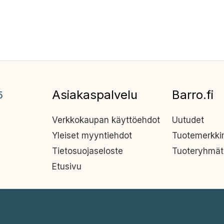
Asiakaspalvelu
Barro.fi
5
Verkkokaupan käyttöehdot
Uutudet
Yleiset myyntiehdot
Tuotemerkk
Tietosuojaseloste
Tuoteryhmät
Etusivu