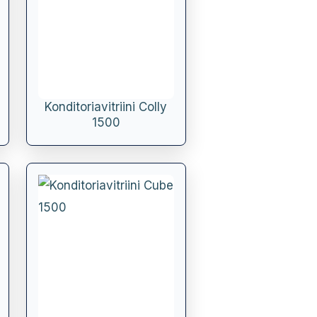
Konditoriavitriini Colly
1500