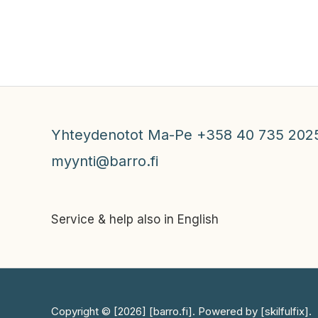
Yhteydenotot Ma-Pe +358 40 735 202
myynti@barro.fi
Service & help also in English
Copyright © [2026] [barro.fi]. Powered by [skilfulfix].