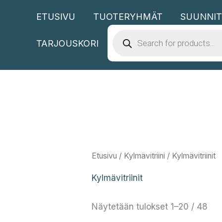
Siirry
ETUSIVU
TUOTERYHMÄT
SUUNNIT
sisältöön
PRODUCTS
SEARCH
TARJOUSKORI
Etusivu
/
Kylmävitriini
/ Kylmävitriinit
Kylmävitriinit
Näytetään tulokset 1–20 / 48