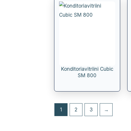
Konditoriavitriini Cubic
SM 800
1
2
3
→