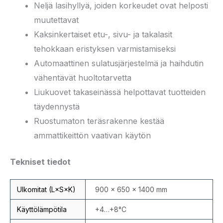
Neljä lasihyllyä, joiden korkeudet ovat helposti
muutettavat
Kaksinkertaiset etu-, sivu- ja takalasit
tehokkaan eristyksen varmistamiseksi
Automaattinen sulatusjärjestelmä ja haihdutin
vähentävät huoltotarvetta
Liukuovet takaseinässä helpottavat tuotteiden
täydennystä
Ruostumaton teräsrakenne kestää
ammattikeittön vaativan käytön
Tekniset tiedot
Ulkomitat (L×S×K)
900 × 650 × 1400 mm
Käyttölämpötila
+4…+8°C