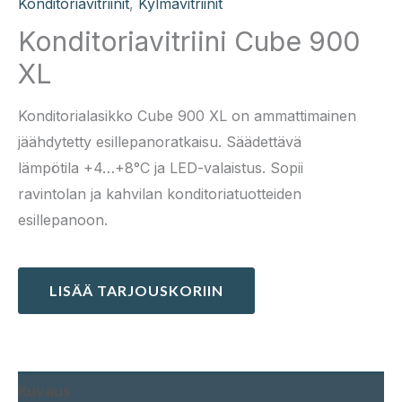
Konditoriavitriinit
,
Kylmävitriinit
Konditoriavitriini Cube 900
XL
Konditorialasikko Cube 900 XL on ammattimainen
jäähdytetty esillepanoratkaisu. Säädettävä
lämpötila +4…+8°C ja LED-valaistus. Sopii
ravintolan ja kahvilan konditoriatuotteiden
esillepanoon.
LISÄÄ TARJOUSKORIIN
Kuvaus