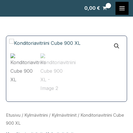
Siirry
0,00
€
sisältöön
Etusivu
/
Kylmävitriini
/
Kylmävitriinit
/ Konditoriavitriini Cube
900 XL