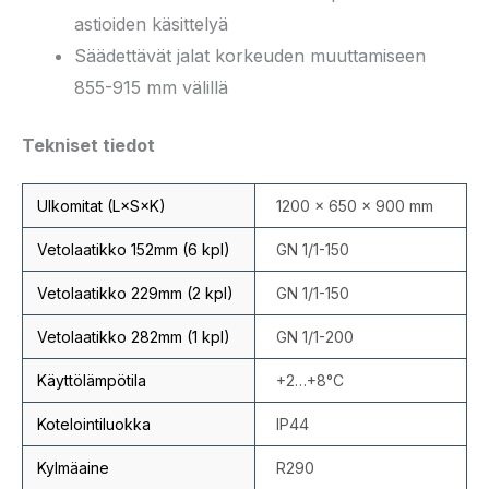
astioiden käsittelyä
Säädettävät jalat korkeuden muuttamiseen
855-915 mm välillä
Tekniset tiedot
Ulkomitat (L×S×K)
1200 × 650 × 900 mm
Vetolaatikko 152mm (6 kpl)
GN 1/1-150
Vetolaatikko 229mm (2 kpl)
GN 1/1-150
Vetolaatikko 282mm (1 kpl)
GN 1/1-200
Käyttölämpötila
+2…+8°C
Kotelointiluokka
IP44
Kylmäaine
R290