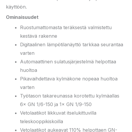
käyttöön.
Ominaisuudet
Ruostumattomasta teräksestä valmistettu
kestävä rakenne
Digitaalinen lämpötilanäyttö tarkkaa seurantaa
varten
Automaattinen sulatusjärjestelmä helpottaa
huoltoa
Pikavaihdettava kylmäkone nopeaa huoltoa
varten
Työtason takareunassa korotettu kylmäallas
6× GN 1/6-150 ja 1× GN 1/9-150
Vetolaatikot liikkuvat itselukittuvilla
teleskooppikiskoilla
Vetolaatikot aukeavat 110% helpottaen GN-