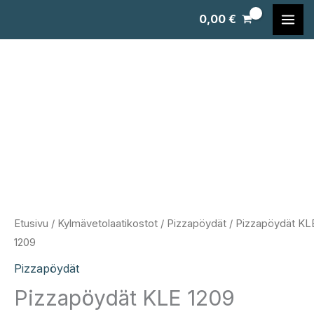
Siirry
0,00
€
sisältöön
Etusivu
/
Kylmävetolaatikostot
/
Pizzapöydät
/ Pizzapöydät KL
1209
Pizzapöydät
Pizzapöydät KLE 1209