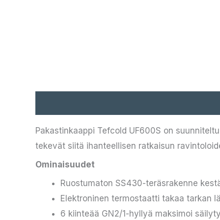
Kuvaus
Pakastinkaappi Tefcold UF600S on suunniteltu a
tekevät siitä ihanteellisen ratkaisun ravintoloide
Ominaisuudet
Ruostumaton SS430-teräsrakenne kestä
Elektroninen termostaatti takaa tarkan 
6 kiinteää GN2/1-hyllyä maksimoi säilyt