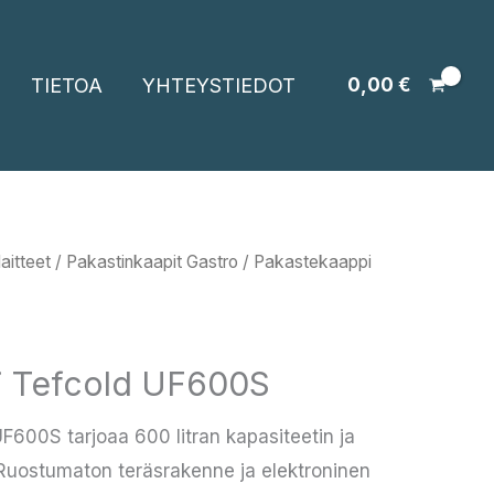
TIETOA
YHTEYSTIEDOT
0,00
€
aitteet
/
Pakastinkaapit Gastro
/ Pakastekaappi
i Tefcold UF600S
F600S tarjoaa 600 litran kapasiteetin ja
 Ruostumaton teräsrakenne ja elektroninen