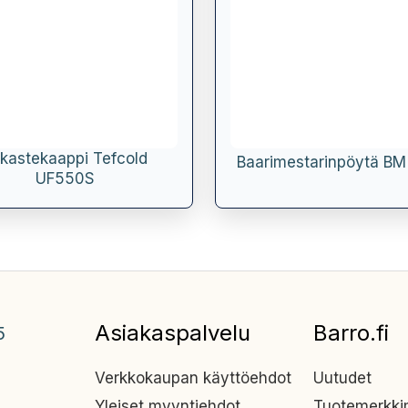
kastekaappi Tefcold
Baarimestarinpöytä B
UF550S
Asiakaspalvelu
Barro.fi
5
Verkkokaupan käyttöehdot
Uutudet
Yleiset myyntiehdot
Tuotemerkk