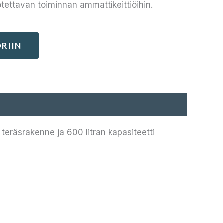
otettavan toiminnan ammattikeittiöihin.
RIIN
teräsrakenne ja 600 litran kapasiteetti