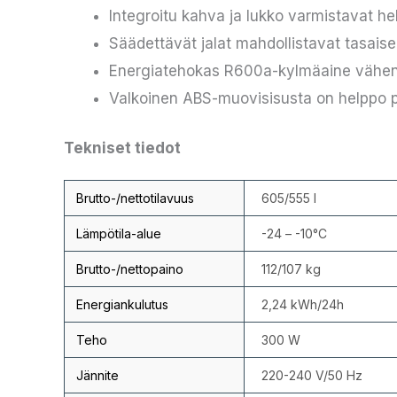
Integroitu kahva ja lukko varmistavat he
Säädettävät jalat mahdollistavat tasai
Energiatehokas R600a-kylmäaine vähen
Valkoinen ABS-muovisisusta on helppo 
Tekniset tiedot
Brutto-/nettotilavuus
605/555 l
Lämpötila-alue
-24 – -10°C
Brutto-/nettopaino
112/107 kg
Energiankulutus
2,24 kWh/24h
Teho
300 W
Jännite
220-240 V/50 Hz