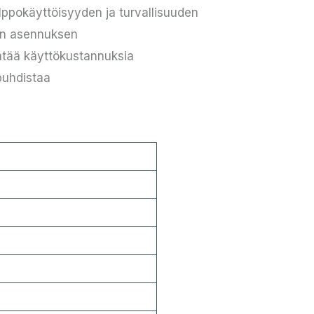
lppokäyttöisyyden ja turvallisuuden
sen asennuksen
tää käyttökustannuksia
puhdistaa