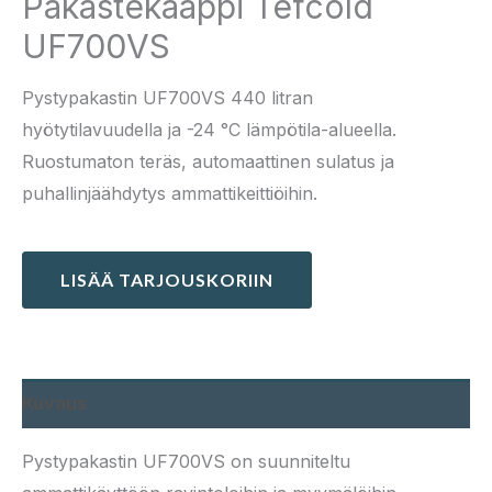
Pakastekaappi Tefcold
UF700VS
Pystypakastin UF700VS 440 litran
hyötytilavuudella ja -24 °C lämpötila-alueella.
Ruostumaton teräs, automaattinen sulatus ja
puhallinjäähdytys ammattikeittiöihin.
LISÄÄ TARJOUSKORIIN
Kuvaus
Pystypakastin UF700VS on suunniteltu