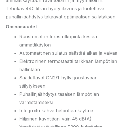
ammattikäyttöön ravintoloihin ja myymälöihin.
Tehokas 440 litran hyötytilavuus ja luotettava
puhallinjäähdytys takaavat optimaalisen säilytyksen.
Ominaisuudet
Ruostumaton teräs ulkopinta kestää
ammattikäytön
Automaattinen sulatus säästää aikaa ja vaivaa
Elektroninen termostaatti tarkkaan lämpötilan
hallintaan
Säädettävät GN2/1-hyllyt joustavaan
säilytykseen
Puhallinjäähdytys tasaisen lämpötilan
varmistamiseksi
Integroitu kahva helpottaa käyttöä
Hiljainen käyntiääni vain 45 dB(A)