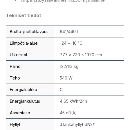
Ympäristöystävällinen R290-kylmäaine
Tekniset tiedot
Brutto-/nettotilavuus
641/440 l
Lämpötila-alue
-24 – -10 °C
Ulkomitat
777 × 730 × 1970 mm
Paino
122/113 kg
Teho
540 W
Energialuokka
C
Energiankulutus
4,65 kWh/24h
Äänentaso
45 dB(A)
Hyllyt
3 lankahyllyt GN2/1