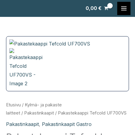
Siirry
0,00
€
sisältöön
Etusivu
/
Kylmä- ja pakaste
laitteet
/
Pakastinkaapit
/ Pakastekaappi Tefcold UF700VS
Pakastinkaapit
,
Pakastinkaapit Gastro