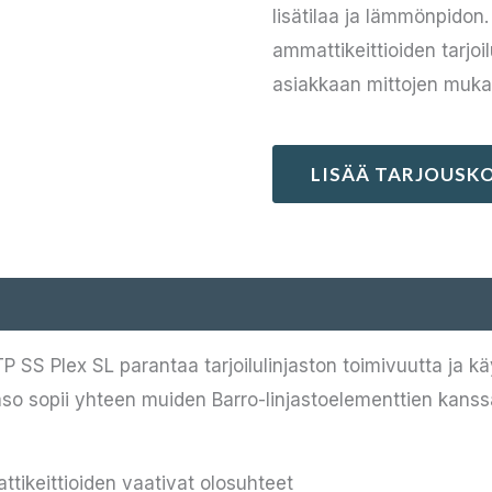
lisätilaa ja lämmönpidon
ammattikeittioiden tarjoi
asiakkaan mittojen muka
LISÄÄ TARJOUSKO
UTP SS Plex SL parantaa tarjoilulinjaston toimivuutta ja 
so sopii yhteen muiden Barro-linjastoelementtien kanss
ikeittioiden vaativat olosuhteet