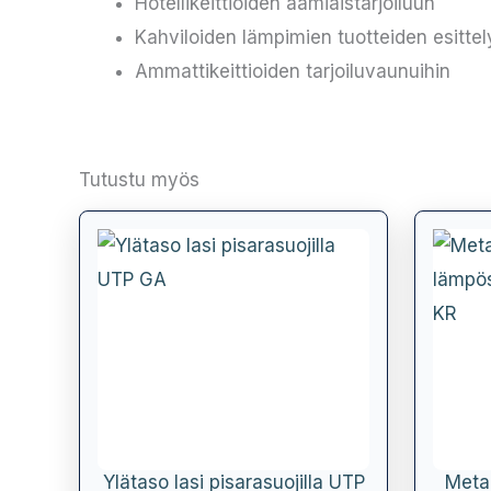
Hotellikeittiöiden aamiaistarjoiluun
Kahviloiden lämpimien tuotteiden esitte
Ammattikeittioiden tarjoiluvaunuihin
Tutustu myös
Ylätaso lasi pisarasuojilla UTP
Metal