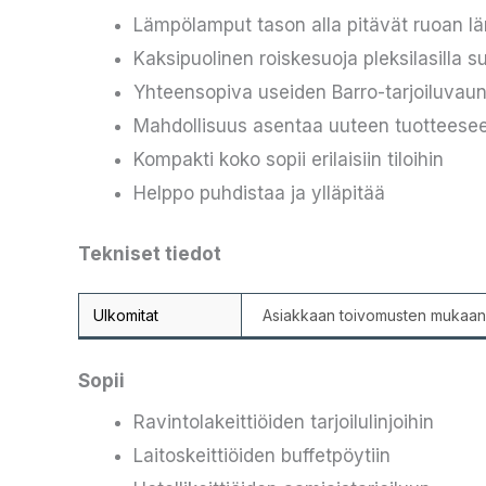
Lämpölamput tason alla pitävät ruoan lä
Kaksipuolinen roiskesuoja pleksilasilla s
Yhteensopiva useiden Barro-tarjoiluvau
Mahdollisuus asentaa uuteen tuotteesee
Kompakti koko sopii erilaisiin tiloihin
Helppo puhdistaa ja ylläpitää
Tekniset tiedot
Ulkomitat
Asiakkaan toivomusten mukaan
Sopii
Ravintolakeittiöiden tarjoilulinjoihin
Laitoskeittiöiden buffetpöytiin