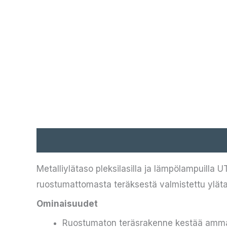
Kuvaus
Metalliylätaso pleksilasilla ja lämpölampuilla 
ruostumattomasta teräksestä valmistettu yläta
Ominaisuudet
Ruostumaton teräsrakenne kestää ammatt