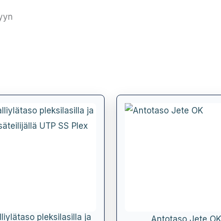
lyyn
liylätaso pleksilasilla ja
Antotaso Jete O