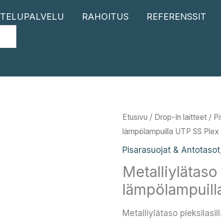
TELUPALVELU
RAHOITUS
REFERENSSIT
Etusivu
/
Drop-In laitteet
/
Pi
lämpölampuilla UTP SS Plex
Pisarasuojat & Antotasot
Metalliylätaso 
lämpölampuill
Metalliylätaso pleksilasi