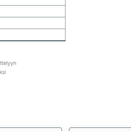
ttelyyn
ksi