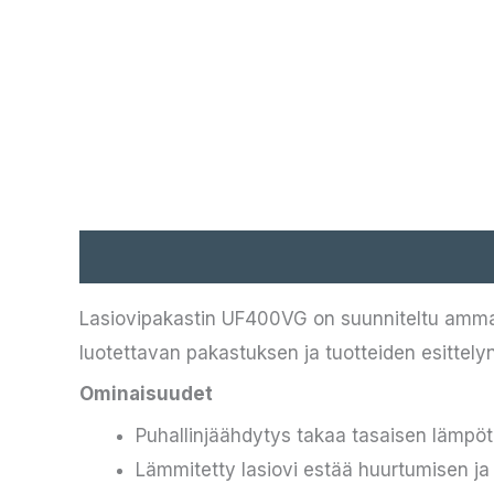
Kuvaus
Lasiovipakastin UF400VG on suunniteltu ammatti
luotettavan pakastuksen ja tuotteiden esittelyn
Ominaisuudet
Puhallinjäähdytys takaa tasaisen lämpö
Lämmitetty lasiovi estää huurtumisen j