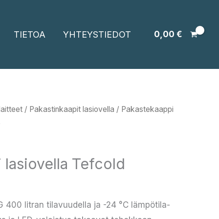
TIETOA
YHTEYSTIEDOT
0,00
€
aitteet
/
Pakastinkaapit lasiovella
/ Pakastekaappi
G
lasiovella Tefcold
400 litran tilavuudella ja -24 °C lämpötila-