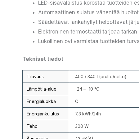
LED-sisävalaistus korostaa tuotteiden es
Automaattinen sulatus vähentää huoltot
Säädettävät lankahyllyt helpottavat järj
Elektroninen termostaatti tarjoaa tarka
Lukollinen ovi varmistaa tuotteiden turv
Tekniset tiedot
Tilavuus
400 / 340 l (brutto/netto)
Lämpötila-alue
-24 – -10 °C
Energialuokka
C
Energiankulutus
7,3 kWh/24h
Teho
300 W
Äänentaso
42 dB(A)