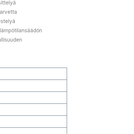
ittelyä
arvetta
estelyä
n lämpötilansäädön
allisuuden