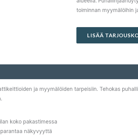
alueella. Puhallinjäähdy
toiminnan myymälöihin ja 
LISÄÄ TARJOUSKO
keittioiden ja myymälöiden tarpeisiin. Tehokas puhalli
.
tilan koko pakastimessa
a parantaa näkyvyyttä