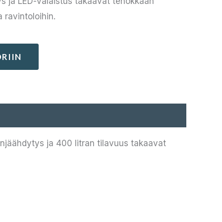
tys ja LED-valaistus takaavat tehokkaan
ravintoloihin.
RIIN
njäähdytys ja 400 litran tilavuus takaavat