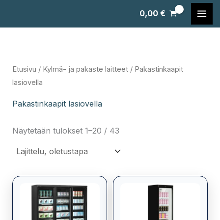
Siirry
0,00
€
sisältöön
Etusivu
/
Kylmä- ja pakaste laitteet
/ Pakastinkaapit
lasiovella
Pakastinkaapit lasiovella
Näytetään tulokset 1–20 / 43