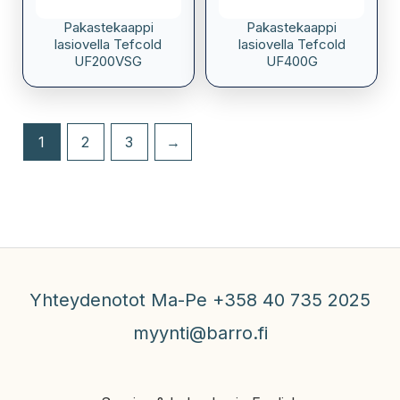
Pakastekaappi
Pakastekaappi
lasiovella Tefcold
lasiovella Tefcold
UF200VSG
UF400G
1
2
3
→
Yhteydenotot Ma-Pe +358 40 735 2025
myynti@barro.fi