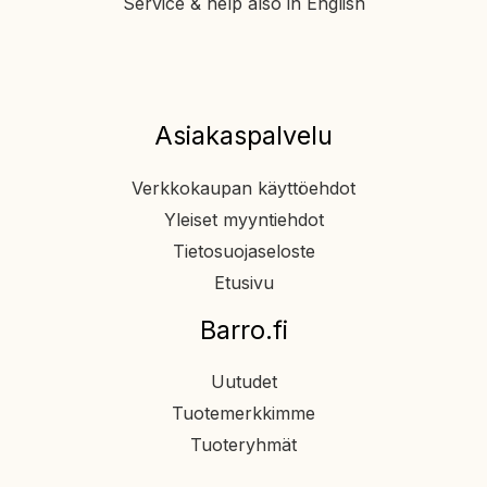
Service & help also in English
Asiakaspalvelu
Verkkokaupan käyttöehdot
Yleiset myyntiehdot
Tietosuojaseloste
Etusivu
Barro.fi
Uutudet
Tuotemerkkimme
Tuoteryhmät