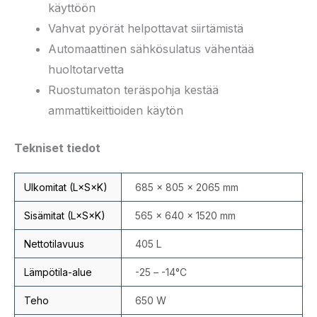
käyttöön
Vahvat pyörät helpottavat siirtämistä
Automaattinen sähkösulatus vähentää
huoltotarvetta
Ruostumaton teräspohja kestää
ammattikeittioiden käytön
Tekniset tiedot
Ulkomitat (L×S×K)
685 × 805 × 2065 mm
Sisämitat (L×S×K)
565 × 640 × 1520 mm
Nettotilavuus
405 L
Lämpötila-alue
-25 – -14°C
Teho
650 W