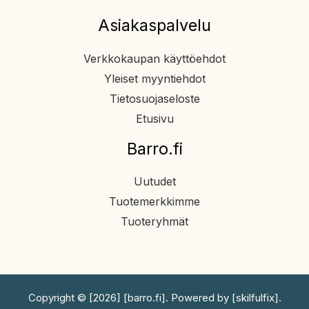
Asiakaspalvelu
Verkkokaupan käyttöehdot
Yleiset myyntiehdot
Tietosuojaseloste
Etusivu
Barro.fi
Uutudet
Tuotemerkkimme
Tuoteryhmät
Copyright © [2026] [barro.fi]. Powered by [skilfulfix].