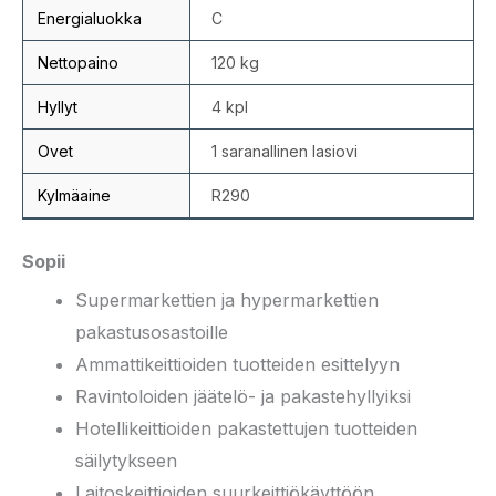
Energialuokka
C
Nettopaino
120 kg
Hyllyt
4 kpl
Ovet
1 saranallinen lasiovi
Kylmäaine
R290
Sopii
Supermarkettien ja hypermarkettien
pakastusosastoille
Ammattikeittioiden tuotteiden esittelyyn
Ravintoloiden jäätelö- ja pakastehyllyiksi
Hotellikeittioiden pakastettujen tuotteiden
säilytykseen
Laitoskeittioiden suurkeittiökäyttöön