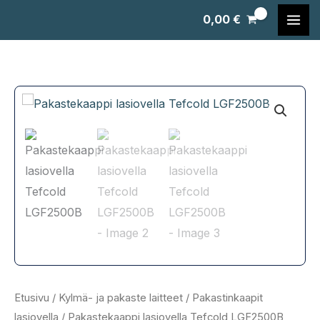
Siirry
0,00
€
sisältöön
Etusivu
/
Kylmä- ja pakaste laitteet
/
Pakastinkaapit
lasiovella
/ Pakastekaappi lasiovella Tefcold LGF2500B