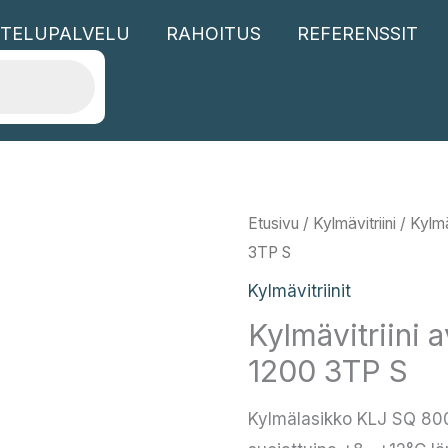
TELUPALVELU
RAHOITUS
REFERENSSIT
Etusivu
/
Kylmävitriini
/
Kylmäv
3TP S
Kylmävitriinit
Kylmävitriini 
1200 3TP S
Kylmälasikko KLJ SQ 800