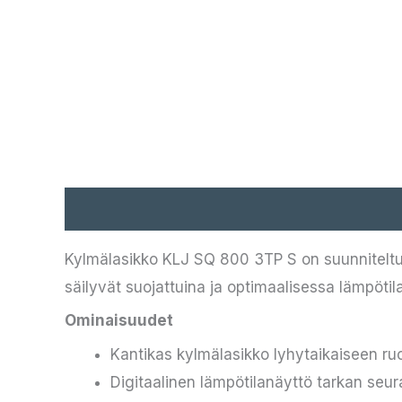
Kuvaus
Kylmälasikko KLJ SQ 800 3TP S on suunniteltu 
säilyvät suojattuina ja optimaalisessa lämpötil
Ominaisuudet
Kantikas kylmälasikko lyhytaikaiseen r
Digitaalinen lämpötilanäyttö tarkan seu