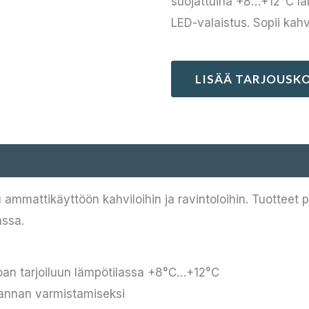
suojattuina +8…+12°C läm
LED-valaistus. Sopii kahvi
LISÄÄ TARJOUSKO
ammattikäyttöön kahviloihin ja ravintoloihin. Tuotteet 
assa.
uoan tarjoiluun lämpötilassa +8°C…+12°C
rannan varmistamiseksi