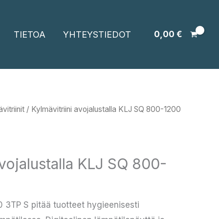
TIETOA
YHTEYSTIEDOT
0,00
€
itriinit
/ Kylmävitriini avojalustalla KLJ SQ 800-1200
avojalustalla KLJ SQ 800-
 3TP S pitää tuotteet hygieenisesti