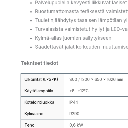
Palvelupuolella kevyesti liikkuvat lasise
Ruostumattomasta teräksestä valmistet
Tuuletinjäähdytys tasaisen lämpötilan yl
Turvalasista valmistetut hyllyt ja LED-va
Kylmä-allas juomien säilytykseen
Säädettävät jalat korkeuden muuttamis
Tekniset tiedot
Ulkomitat (L×S×K)
800 / 1200 × 650 × 1626 mm
Käyttölämpötila
+8…+12°C
Kotelointiluokka
IP44
Kylmäaine
R290
Teho
0,6 kW