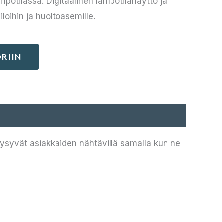
pötilassa. Digitaalinen lämpötilanäyttö ja
loihin ja huoltoasemille.
RIIN
pysyvät asiakkaiden nähtävillä samalla kun ne