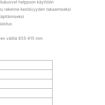
t liukuovet helppoon käyttöön
tu rakenne kestävyyden takaamiseksi
läpitämiseksi
laistus
een välillä 855-915 mm