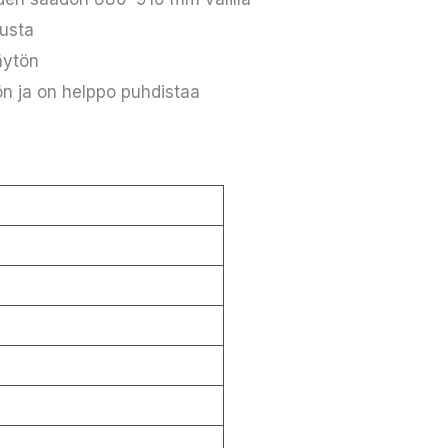
tusta
äytön
n ja on helppo puhdistaa