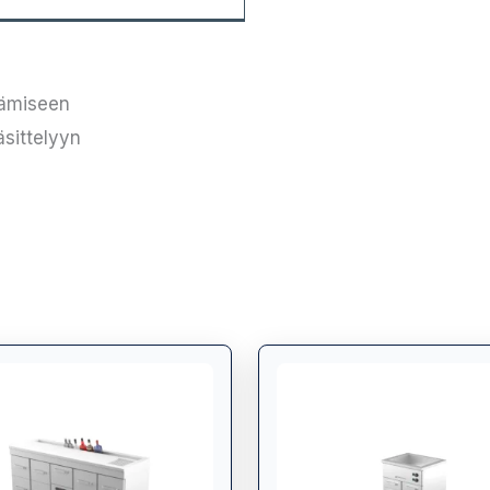
tämiseen
äsittelyyn