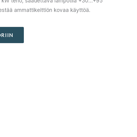
,0 kW teho, säädettävä lämpötila +30…+95
estää ammattikeittiön kovaa käyttöä.
RIIN