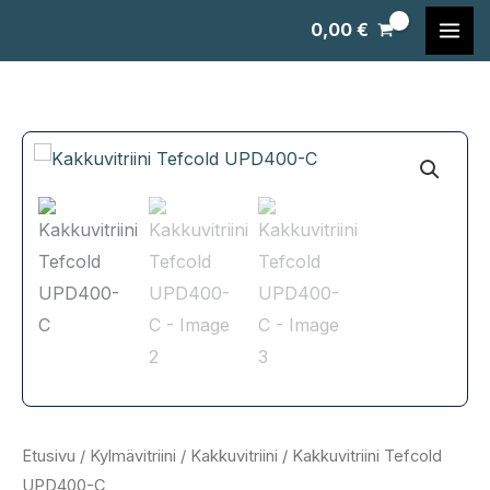
Siirry
0,00
€
sisältöön
Etusivu
/
Kylmävitriini
/
Kakkuvitriini
/ Kakkuvitriini Tefcold
UPD400-C