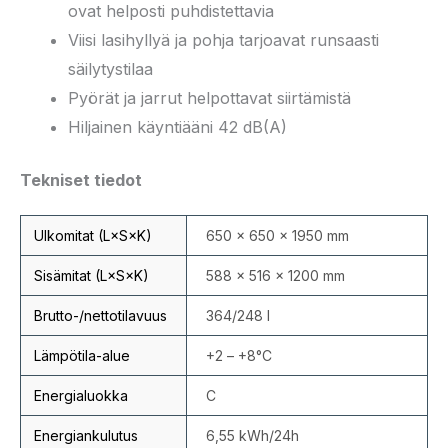
ovat helposti puhdistettavia
Viisi lasihyllyä ja pohja tarjoavat runsaasti
säilytystilaa
Pyörät ja jarrut helpottavat siirtämistä
Hiljainen käyntiääni 42 dB(A)
Tekniset tiedot
Ulkomitat (L×S×K)
650 × 650 × 1950 mm
Sisämitat (L×S×K)
588 × 516 × 1200 mm
Brutto-/nettotilavuus
364/248 l
Lämpötila-alue
+2 – +8°C
Energialuokka
C
Energiankulutus
6,55 kWh/24h