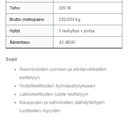
Teho
320 W
Brutto-/nettopaino
225/203 kg
Hyllyt
5 lasihyllyä + pohja
Äänentaso
42 dB(A)
Sopii
Ravintoloiden juomien ja elintarvikkeiden
esittelyyn
Hotellikeittioiden kylmäsäilytykseen
Laitoskeittioiden tuote-esittelyyn
Kauppojen ja kahviloiden jäähdytettyjen
tuotteiden myyntiin