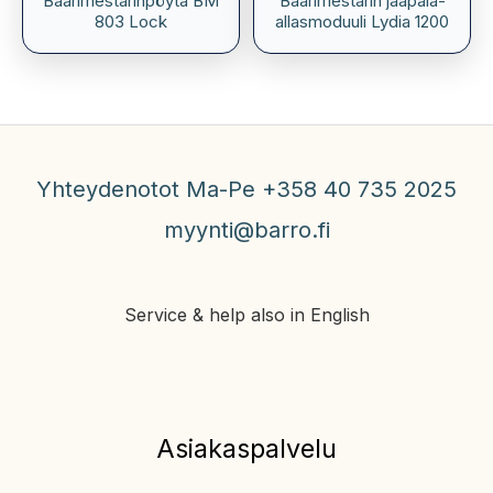
Baarimestarinpöytä BM
Baarimestarin jääpala-
803 Lock
allasmoduuli Lydia 1200
Yhteydenotot Ma-Pe +358 40 735 2025
myynti@barro.fi
Service & help also in English
Asiakaspalvelu