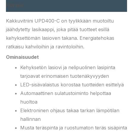
Kuvaus
Kakkuvitriini UPD400-C on tyylikkään muotoiltu
jäähdytetty lasikaappi, joka pitää tuotteet esillä
kehyksettömän lasioven takana. Energiatehokas
ratkaisu kahviloihin ja ravintoloihin.
Ominaisuudet
Kehyksetön lasiovi ja nelipuolinen lasipinta
tarjoavat erinomaisen tuotenäkyvyyden
LED-sisävalaistus korostaa tuotteiden esittelyä
Automaattinen sulatustoiminto helpottaa
huoltoa
Elektroninen ohjaus takaa tarkan lämpötilan
hallinnan
Musta teräspinta ja ruostumaton teräs sisäpinta