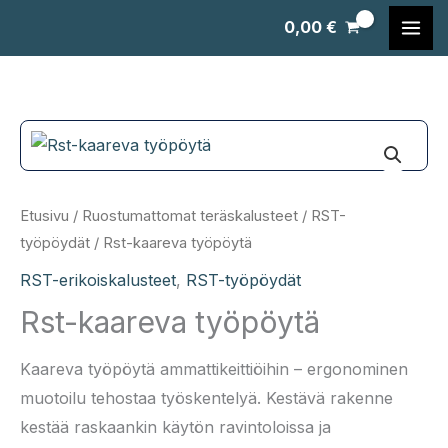
Siirry
0,00
€
sisältöön
Etusivu
/
Ruostumattomat teräskalusteet
/
RST-
työpöydät
/ Rst-kaareva työpöytä
RST-erikoiskalusteet
,
RST-työpöydät
Rst-kaareva työpöytä
Kaareva työpöytä ammattikeittiöihin – ergonominen
muotoilu tehostaa työskentelyä. Kestävä rakenne
kestää raskaankin käytön ravintoloissa ja