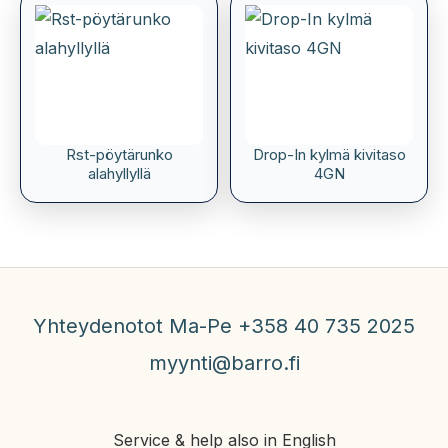
Rst-pöytärunko
Drop-In kylmä kivitaso
alahyllyllä
4GN
Yhteydenotot Ma-Pe +358 40 735 2025
myynti@barro.fi
Service & help also in English