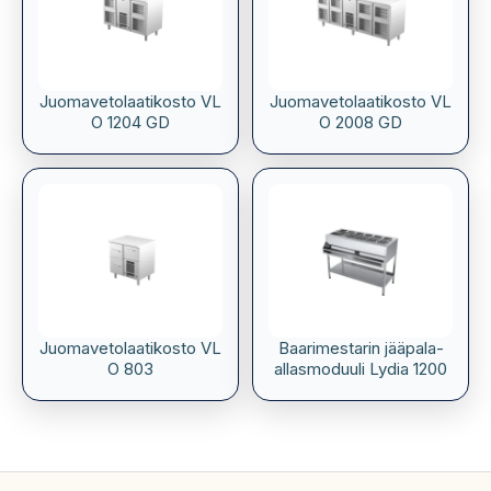
Juomavetolaatikosto VL
Juomavetolaatikosto VL
O 1204 GD
O 2008 GD
Juomavetolaatikosto VL
Baarimestarin jääpala-
O 803
allasmoduuli Lydia 1200