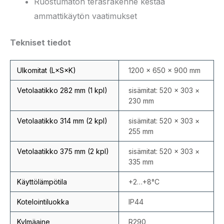
Ruostumaton teräsrakenne kestää
ammattikäytön vaatimukset
Tekniset tiedot
Ulkomitat (L×S×K)
1200 × 650 × 900 mm
Vetolaatikko 282 mm (1 kpl)
sisämitat: 520 × 303 ×
230 mm
Vetolaatikko 314 mm (2 kpl)
sisämitat: 520 × 303 ×
255 mm
Vetolaatikko 375 mm (2 kpl)
sisämitat: 520 × 303 ×
335 mm
Käyttölämpötila
+2…+8°C
Kotelointiluokka
IP44
Kylmäaine
R290