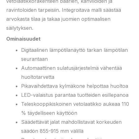
vetolaatikkorakenteen baarien, kahviloiden ja
ravintoloiden tarpeisiin. Integroitava malli säästää
arvokasta tilaa ja takaa juomien optimaalisen
säilytyksen.
Ominaisuudet
Digitaalinen lämpötilanäyttö tarkan lämpötilan
seurantaan
Automaattinen sulatusjärjestelmä vähentää
huoltotarvetta
Pikavaihdettava kylmäkone helpottaa huoltoa
LED-valaistus parantaa tuotteiden esillepanoa
Teleskooppikiskoinen vetolaatikko aukeaa 110
% täydelliseen käyttöön
Säädettävät jalat mahdollistavat korkeuden
säädön 855-915 mm välillä