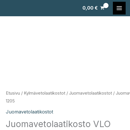
Siirry
0,00
€
sisältöön
Etusivu
/
Kylmävetolaatikostot
/
Juomavetolaatikostot
/ Juomav
1205
Juomavetolaatikostot
Juomavetolaatikosto VLO