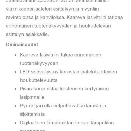
Jäätelövitriini IC502SCE-SO on ammattimainen
vitriinikaappi jäätelön esittelyyn ja myyntiin
ravintoloissa ja kahviloissa. Kaareva lasivitriini tarjoaa
erinomaisen tuotenäkyvyyden ja houkuttelevan
esittelyn asiakkaille.
Ominaisuudet
Kaareva lasivitriini takaa erinomaisen
tuotenäkyvyyden
LED-sisävalaistus korostaa jäätelötuotteiden
houkuttelevuutta
Pisarasuoja estää kosteuden kertymisen
lasipinnalle
Pyörät jarrulla helpottavat siirtämistä ja
sijoittamista
Digitaalinen lämpömittari tarkan lämpötilan