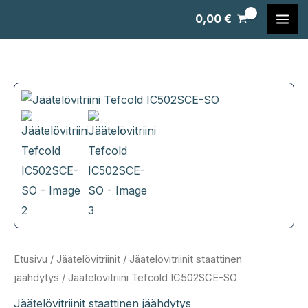
Siirry
0,00
€
sisältöön
Etusivu
/
Jäätelövitriinit
/
Jäätelövitriinit staattinen
jäähdytys
/ Jäätelövitriini Tefcold IC502SCE-SO
Jäätelövitriinit staattinen jäähdytys