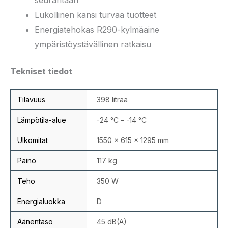
seurantaan
Lukollinen kansi turvaa tuotteet
Energiatehokas R290-kylmäaine
ympäristöystävällinen ratkaisu
Tekniset tiedot
Tilavuus
398 litraa
Lämpötila-alue
-24 °C – -14 °C
Ulkomitat
1550 × 615 × 1295 mm
Paino
117 kg
Teho
350 W
Energialuokka
D
Äänentaso
45 dB(A)