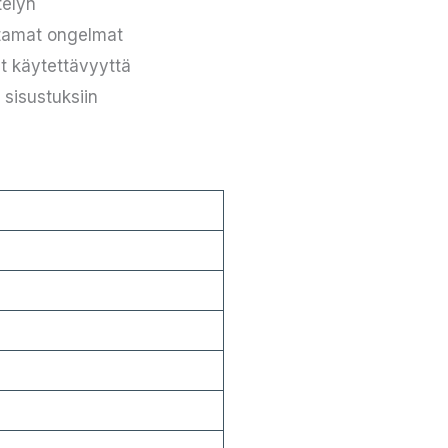
telyn
ttamat ongelmat
t käytettävyyttä
 sisustuksiin