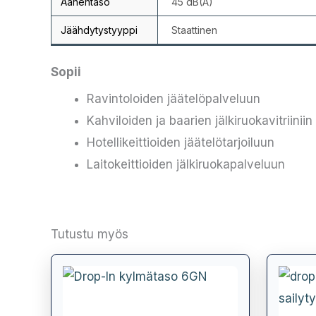
Äänentaso
45 dB(A)
Jäähdytystyyppi
Staattinen
Sopii
Ravintoloiden jäätelöpalveluun
Kahviloiden ja baarien jälkiruokavitriiniin
Hotellikeittioiden jäätelötarjoiluun
Laitokeittioiden jälkiruokapalveluun
Tutustu myös