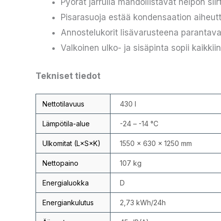
Pyörät jarrulla mahdollistavat helpon siir
Pisarasuoja estää kondensaation aiheu
Annostelukorit lisävarusteena parantava
Valkoinen ulko- ja sisäpinta sopii kaikkiin
Tekniset tiedot
Nettotilavuus
430 l
Lämpötila-alue
-24 – -14 °C
Ulkomitat (L×S×K)
1550 × 630 × 1250 mm
Nettopaino
107 kg
Energialuokka
D
Energiankulutus
2,73 kWh/24h