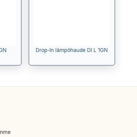
1GN
Drop-In lämpöhaude DI L 1GN
imme