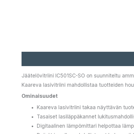
Kuvaus
Jäätelövitriini IC501SC-SO on suunniteltu amma
Kaareva lasivitriini mahdollistaa tuotteiden hou
Ominaisuudet
Kaareva lasivitriini takaa näyttävän tuot
Tasaiset lasiläppäkannet lukitusmahdolli
Digitaalinen lämpömittari helpottaa lämp