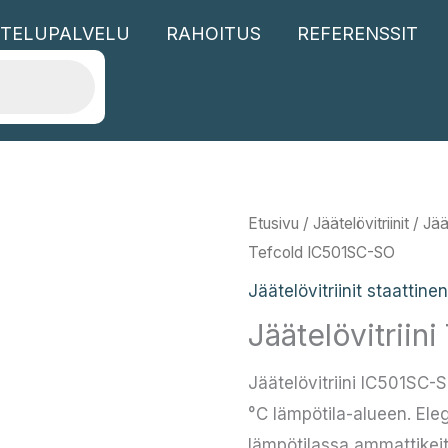
TELUPALVELU
RAHOITUS
REFERENSSIT
Etusivu
/
Jäätelövitriinit
/
Jää
Tefcold IC501SC-SO
Jäätelövitriinit staattine
Jäätelövitrii
Jäätelövitriini IC501SC-S
°C lämpötila-alueen. Elega
lämpötilassa ammattikeitt