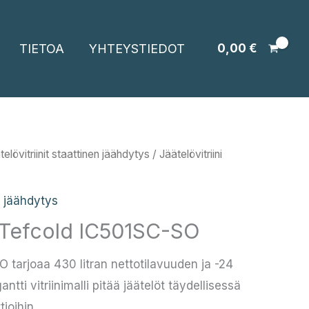
TIETOA
YHTEYSTIEDOT
0,00
€
telövitriinit staattinen jäähdytys
/ Jäätelövitriini
n jäähdytys
ni Tefcold IC501SC-SO
O tarjoaa 430 litran nettotilavuuden ja -24
ntti vitriinimalli pitää jäätelöt täydellisessä
ioihin.