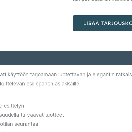
LISÄÄ TARJOUSKO
ttikäyttöön tarjoamaan luotettavan ja elegantin ratkaisu
kuttelevan esillepanon asiakkaille.
e-esittelyn
suudella turvaavat tuotteet
ötilan seurantaa