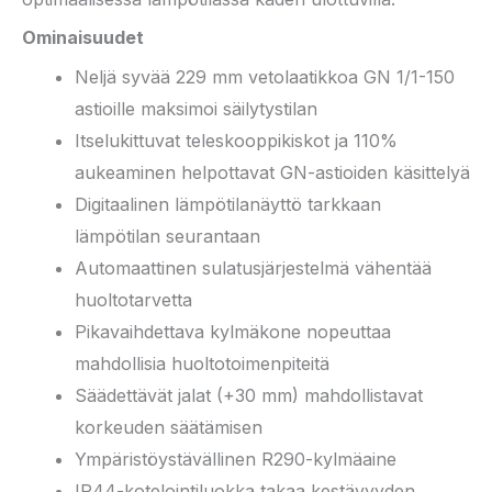
Ominaisuudet
Neljä syvää 229 mm vetolaatikkoa GN 1/1-150
astioille maksimoi säilytystilan
Itselukittuvat teleskooppikiskot ja 110%
aukeaminen helpottavat GN-astioiden käsittelyä
Digitaalinen lämpötilanäyttö tarkkaan
lämpötilan seurantaan
Automaattinen sulatusjärjestelmä vähentää
huoltotarvetta
Pikavaihdettava kylmäkone nopeuttaa
mahdollisia huoltotoimenpiteitä
Säädettävät jalat (+30 mm) mahdollistavat
korkeuden säätämisen
Ympäristöystävällinen R290-kylmäaine
IP44-kotelointiluokka takaa kestävyyden