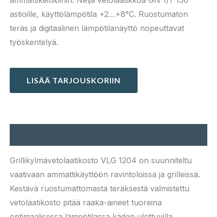
ammattikeittiöihin. Neljä vetolaatikkoa GN 1/1-150
astioille, käyttölämpötila +2…+8°C. Ruostumaton
teräs ja digitaalinen lämpötilanäyttö nopeuttavat
työskentelyä.
LISÄÄ TARJOUSKORIIN
Kuvaus
Grillikylmävetolaatikosto VLG 1204 on suunniteltu
vaativaan ammattikäyttöön ravintoloissa ja grilleissä.
Kestävä ruostumattomasta teräksestä valmistettu
vetolaatikosto pitää raaka-aineet tuoreina
optimaalisessa lämpötilassa käden ulottuvilla.