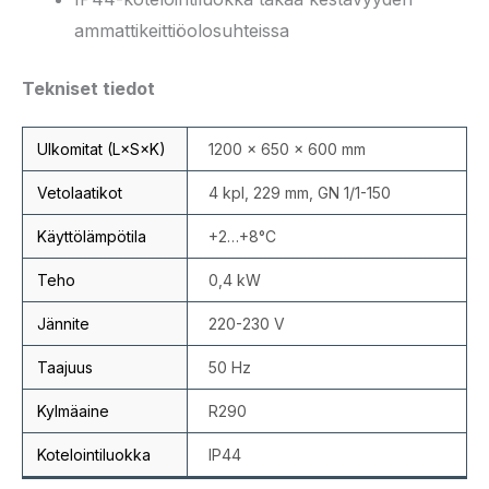
ammattikeittiöolosuhteissa
Tekniset tiedot
Ulkomitat (L×S×K)
1200 × 650 × 600 mm
Vetolaatikot
4 kpl, 229 mm, GN 1/1-150
Käyttölämpötila
+2…+8°C
Teho
0,4 kW
Jännite
220-230 V
Taajuus
50 Hz
Kylmäaine
R290
Kotelointiluokka
IP44