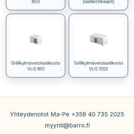
803
(laatikot/kaapit)
Grillikylmävetolaatikosto
Grillikylmävetolaatikosto
VLG 801
VLG 1202
Yhteydenotot Ma-Pe +358 40 735 2025
myynti@barro.fi