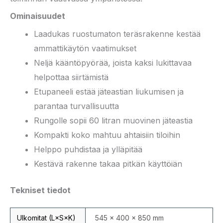
Ominaisuudet
Laadukas ruostumaton teräsrakenne kestää
ammattikäytön vaatimukset
Neljä kääntöpyörää, joista kaksi lukittavaa
helpottaa siirtämistä
Etupaneeli estää jäteastian liukumisen ja
parantaa turvallisuutta
Rungolle sopii 60 litran muovinen jäteastia
Kompakti koko mahtuu ahtaisiin tiloihin
Helppo puhdistaa ja ylläpitää
Kestävä rakenne takaa pitkän käyttöiän
Tekniset tiedot
Ulkomitat (L×S×K)
545 × 400 × 850 mm