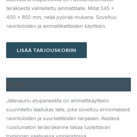
teräksestä valmistettu ammattilaite. Mitat 545 ×
400 × 850 mm, neljä pyörää mukana. Soveltuu
ravintoloiden ja ammattikeittöiden käyttöön.
LISÄÄ TARJOUSKORIIN
Kuvaus
Jätevaunu etupaneelilla on ammattikäyttöön
suunniteltu laadukas laite, joka soveltuu erinomaisesti
ravintoloiden ja suurkeittiöiden tarpeisiin. Kestävä
ruostumaton teräsrakenne takaa luotettavan
toiminnan vaativassa ympäristössä.