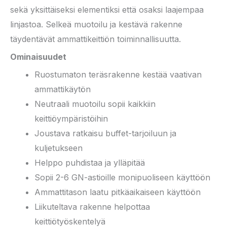
sekä yksittäiseksi elementiksi että osaksi laajempaa
linjastoa. Selkeä muotoilu ja kestävä rakenne
täydentävät ammattikeittiön toiminnallisuutta.
Ominaisuudet
Ruostumaton teräsrakenne kestää vaativan
ammattikäytön
Neutraali muotoilu sopii kaikkiin
keittiöympäristöihin
Joustava ratkaisu buffet-tarjoiluun ja
kuljetukseen
Helppo puhdistaa ja ylläpitää
Sopii 2-6 GN-astioille monipuoliseen käyttöön
Ammattitason laatu pitkäaikaiseen käyttöön
Liikuteltava rakenne helpottaa
keittiötyöskentelyä