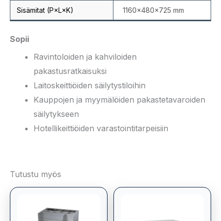
Sisämitat (P×L×K)
1160×480×725 mm
Sopii
Ravintoloiden ja kahviloiden
pakastusratkaisuksi
Laitoskeittiöiden säilytystiloihin
Kauppojen ja myymälöiden pakastetavaroiden
säilytykseen
Hotellikeittiöiden varastointitarpeisiin
Tutustu myös