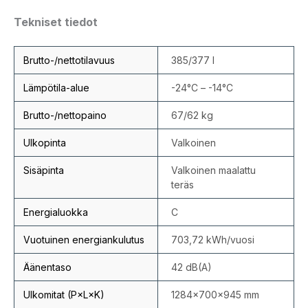
Tekniset tiedot
Brutto-/nettotilavuus
385/377 l
Lämpötila-alue
-24°C – -14°C
Brutto-/nettopaino
67/62 kg
Ulkopinta
Valkoinen
Sisäpinta
Valkoinen maalattu
teräs
Energialuokka
C
Vuotuinen energiankulutus
703,72 kWh/vuosi
Äänentaso
42 dB(A)
Ulkomitat (P×L×K)
1284×700×945 mm