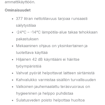
ammattikäyttöön.
Ominaisuudet
377 litran nettotilavuus tarjoaa runsaasti
säilytystilaa
-24°C – -14°C lämpötila-alue takaa tehokkaan
pakastuksen
Mekaaninen ohjaus on yksinkertainen ja
luotettava käyttää
Hiljainen 42 dB käyntiääni ei häiritse
työympäristöä
Vahvat pyörät helpottavat laitteen siirtämistä
Kahvalukko varmistaa sisällön turvallisuuden
Valkoinen jauhemaalattu teräsvuoraus on
hygieeninen ja helppo puhdistaa
Sulatusveden poisto helpottaa huoltoa