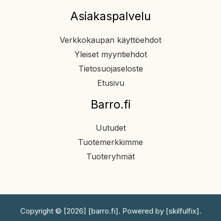
Asiakaspalvelu
Verkkokaupan käyttöehdot
Yleiset myyntiehdot
Tietosuojaseloste
Etusivu
Barro.fi
Uutudet
Tuotemerkkimme
Tuoteryhmät
Copyright © [2026] [barro.fi]. Powered by [skilfulfix].