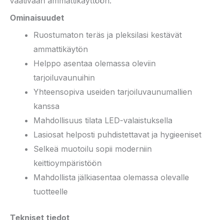
vaativaan ammattikäyttöön.
Ominaisuudet
Ruostumaton teräs ja pleksilasi kestävät
ammattikäytön
Helppo asentaa olemassa oleviin
tarjoiluvaunuihin
Yhteensopiva useiden tarjoiluvaunumallien
kanssa
Mahdollisuus tilata LED-valaistuksella
Lasiosat helposti puhdistettavat ja hygieeniset
Selkeä muotoilu sopii moderniin
keittioympäristöön
Mahdollista jälkiasentaa olemassa olevalle
tuotteelle
Tekniset tiedot