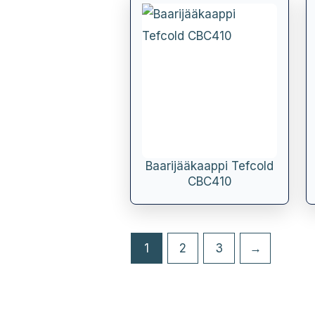
Baarijääkaappi Tefcold
CBC410
1
2
3
→