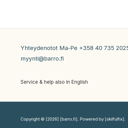
Yhteydenotot Ma-Pe +358 40 735 202
myynti@barro.fi
Service & help also in English
Copyright © [2026] [barro.fi]. Powered by [skilfulfix].