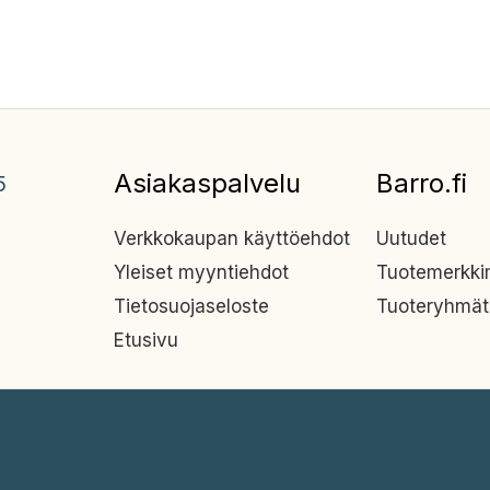
Asiakaspalvelu
Barro.fi
5
Verkkokaupan käyttöehdot
Uutudet
Yleiset myyntiehdot
Tuotemerkk
Tietosuojaseloste
Tuoteryhmät
Etusivu