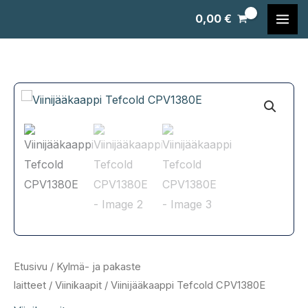
Siirry
0,00
€
sisältöön
Etusivu
/
Kylmä- ja pakaste
laitteet
/
Viinikaapit
/ Viinijääkaappi Tefcold CPV1380E