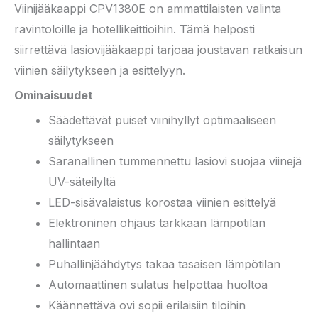
Viinijääkaappi CPV1380E on ammattilaisten valinta
ravintoloille ja hotellikeittioihin. Tämä helposti
siirrettävä lasiovijääkaappi tarjoaa joustavan ratkaisun
viinien säilytykseen ja esittelyyn.
Ominaisuudet
Säädettävät puiset viinihyllyt optimaaliseen
säilytykseen
Saranallinen tummennettu lasiovi suojaa viinejä
UV-säteilyltä
LED-sisävalaistus korostaa viinien esittelyä
Elektroninen ohjaus tarkkaan lämpötilan
hallintaan
Puhallinjäähdytys takaa tasaisen lämpötilan
Automaattinen sulatus helpottaa huoltoa
Käännettävä ovi sopii erilaisiin tiloihin