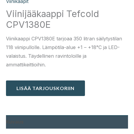
Viinikaapit
Viinijääkaappi Tefcold
CPV1380E
Viinikaappi CPV1380E tarjoaa 350 litran säilytystilan
118 viinipullolle. Lämpötila-alue +1 – +18°C ja LED-
valaistus. Täydellinen ravintoloille ja
ammattikeittioihin.
LISÄÄ TARJOUSKORIIN
Kuvaus