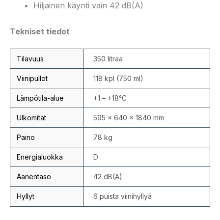
Hiljainen käynti vain 42 dB(A)
Tekniset tiedot
Tilavuus
350 litraa
Viinipullot
118 kpl (750 ml)
Lämpötila-alue
+1 – +18°C
Ulkomitat
595 × 640 × 1840 mm
Paino
78 kg
Energialuokka
D
Äänentaso
42 dB(A)
Hyllyt
6 puista viinihyllyä