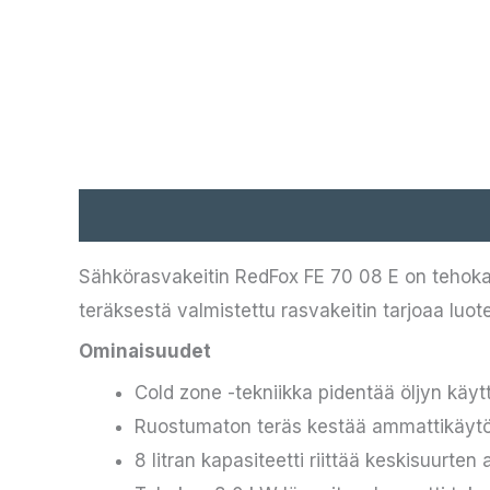
Kuvaus
Sähkörasvakeitin RedFox FE 70 08 E on tehokas
teräksestä valmistettu rasvakeitin tarjoaa luo
Ominaisuudet
Cold zone -tekniikka pidentää öljyn käy
Ruostumaton teräs kestää ammattikäytö
8 litran kapasiteetti riittää keskisuurte