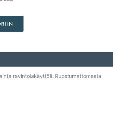
RIIN
kainta ravintolakäyttöä. Ruostumattomasta