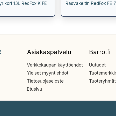
yyrikori 13L RedFox K FE
Rasvakeitin RedFox FE 
Asiakaspalvelu
Barro.fi
5
Verkkokaupan käyttöehdot
Uutudet
Yleiset myyntiehdot
Tuotemerkk
Tietosuojaseloste
Tuoteryhmät
Etusivu