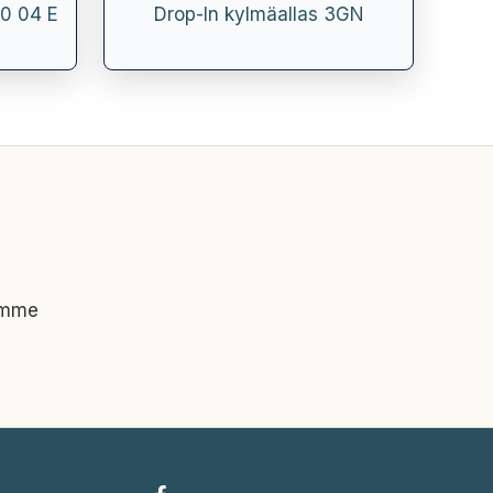
70 04 E
Drop-In kylmäallas 3GN
imme