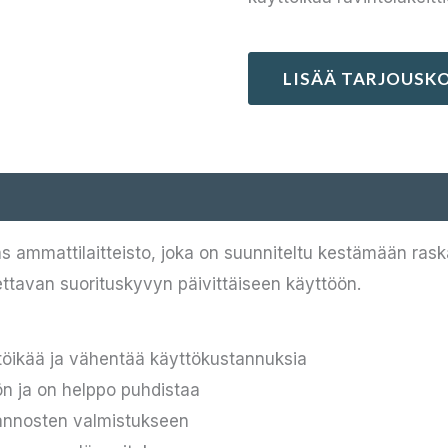
LISÄÄ TARJOUSKO
 ammattilaitteisto, joka on suunniteltu kestämään ras
tettavan suorituskyvyn päivittäiseen käyttöön.
ttöikää ja vähentää käyttökustannuksia
n ja on helppo puhdistaa
n annosten valmistukseen