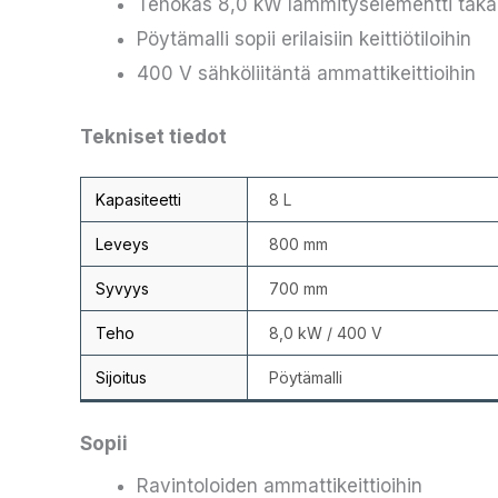
Tehokas 8,0 kW lämmityselementti tak
Pöytämalli sopii erilaisiin keittiötiloihin
400 V sähköliitäntä ammattikeittioihin
Tekniset tiedot
Kapasiteetti
8 L
Leveys
800 mm
Syvyys
700 mm
Teho
8,0 kW / 400 V
Sijoitus
Pöytämalli
Sopii
Ravintoloiden ammattikeittioihin