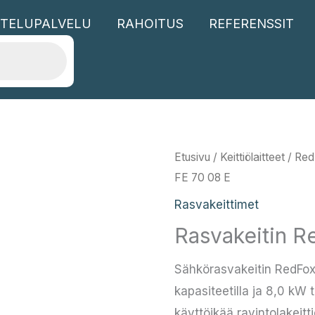
TELUPALVELU
RAHOITUS
REFERENSSIT
Etusivu
/
Keittiölaitteet
/
Red
FE 70 08 E
Rasvakeittimet
Rasvakeitin R
Sähkörasvakeitin RedFox
kapasiteetilla ja 8,0 kW 
käyttöikää ravintolakeitti