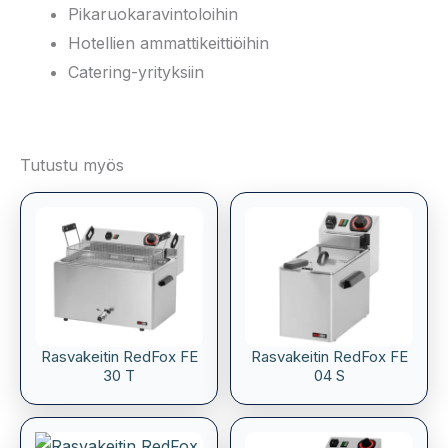
Pikaruokaravintoloihin
Hotellien ammattikeittiöihin
Catering-yrityksiin
Tutustu myös
Rasvakeitin RedFox FE
Rasvakeitin RedFox FE
30 T
04 S