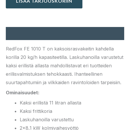
LISÄÄ TARJOUSKORIIN
Kuvaus
RedFox FE 1010 T on kaksoisrasvakeitin kahdella
korilla 20 kg/h kapasiteetilla. Laskuhanoilla varustetut
kaksi erillistä allasta mahdollistavat eri tuotteiden
erillisvalmistuksen tehokkaasti. Ihanteellinen
suurtapahtumiin ja vilkkaiden ravintoloiden tarpeisiin.
Ominaisuudet:
Kaksi erillistä 11 litran allasta
Kaksi frittikoria
Laskuhanoilla varustettu
2×8,1 kW kolmivaihesyöttö