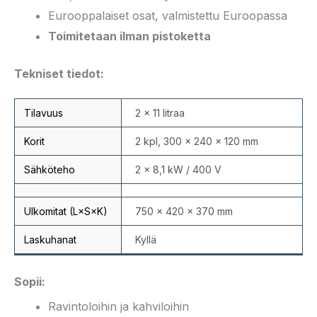
Eurooppalaiset osat, valmistettu Euroopassa
Toimitetaan ilman pistoketta
Tekniset tiedot:
Tilavuus
2 × 11 litraa
Korit
2 kpl, 300 × 240 × 120 mm
Sähköteho
2 × 8,1 kW / 400 V
Ulkomitat (L×S×K)
750 × 420 × 370 mm
Laskuhanat
Kyllä
Sopii:
Ravintoloihin ja kahviloihin